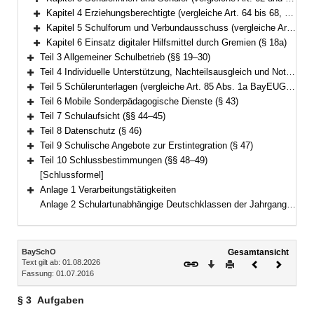
Bereich erweitern
Kapitel 4 Erziehungsberechtigte (vergleiche Art. 64 bis 68, 74 und 76 BayEUG) (§§ 12–16)
Bereich erweitern
Kapitel 5 Schulforum und Verbundausschuss (vergleiche Art. 69 und 32a BayEUG) (§§ 17–18)
Bereich erweitern
Kapitel 6 Einsatz digitaler Hilfsmittel durch Gremien (§ 18a)
Bereich erweitern
Teil 3 Allgemeiner Schulbetrieb (§§ 19–30)
Bereich erweitern
Teil 4 Individuelle Unterstützung, Nachteilsausgleich und Notenschutz (§§ 31–36)
Bereich erweitern
Teil 5 Schülerunterlagen (vergleiche Art. 85 Abs. 1a BayEUG) (§§ 37–42)
Bereich erweitern
Teil 6 Mobile Sonderpädagogische Dienste (§ 43)
Bereich erweitern
Teil 7 Schulaufsicht (§§ 44–45)
Bereich erweitern
Teil 8 Datenschutz (§ 46)
Bereich erweitern
Teil 9 Schulische Angebote zur Erstintegration (§ 47)
Bereich erweitern
Teil 10 Schlussbestimmungen (§§ 48–49)
Bereich erweitern
[Schlussformel]
Anlage 1 Verarbeitungstätigkeiten
Bereich erweitern
Anlage 2 Schulartunabhängige Deutschklassen der Jahrgangsstufen 5 und 6
Inhalt
BaySchO
Gesamtansicht
Text gilt ab: 01.08.2026
Download
Drucken
Vorheriges
Nächste
Fassung: 01.07.2016
Dokument
Dokume
§ 3
Aufgaben