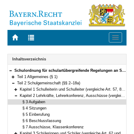
Zur
Zur
Toggle
Startseite
Trefferliste
navigati
von
der
BAYERN.RECHT
letzten
Navigation
Inhaltsverzeichnis
Suche
Schulordnung für schulartübergreifende Regelungen an Schulen in Bayern (Bayerische Schulordnung – BaySchO) Vom 1. Juli 2016 (GVBl. S. 164, 241) BayRS 2230-1-1-1-K (§§ 1–49)
Bereich reduzieren
Teil 1 Allgemeines (§ 1)
Bereich erweitern
Teil 2 Schulgemeinschaft (§§ 2–18a)
Bereich reduzieren
Kapitel 1 Schulleiterin und Schulleiter (vergleiche Art. 57, 84 und 85 BayEUG) (§ 2)
Bereich erweitern
Kapitel 2 Lehrkräfte, Lehrerkonferenz, Ausschüsse (vergleiche Art. 51, 53, 58 und 59 BayEUG) (§§ 3–7)
Bereich reduzieren
§ 3 Aufgaben
§ 4 Sitzungen
§ 5 Einberufung
§ 6 Beschlussfassung
§ 7 Ausschüsse, Klassenkonferenz
Kapitel 3 Schülerinnen und Schüler (vergleiche Art. 62 und 63 BayEUG) (§§ 8–11)