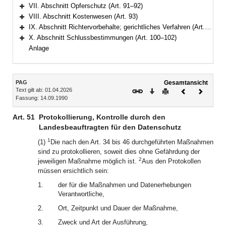
Bereich erweitern
VII. Abschnitt Opferschutz (Art. 91–92)
Bereich erweitern
VIII. Abschnitt Kostenwesen (Art. 93)
Bereich erweitern
IX. Abschnitt Richtervorbehalte; gerichtliches Verfahren (Art. 94–99)
Bereich erweitern
X. Abschnitt Schlussbestimmungen (Art. 100–102)
Bereich erweitern
Anlage
Inhalt
PAG
Gesamtansicht
Text gilt ab: 01.04.2026
Download
Drucken
Vorheriges
Nächste
Fassung: 14.09.1990
Dokument
Dokume
Art. 51
Protokollierung, Kontrolle durch den
Landesbeauftragten für den Datenschutz
1
(1)
Die nach den Art. 34 bis 46 durchgeführten Maßnahmen
sind zu protokollieren, soweit dies ohne Gefährdung der
2
jeweiligen Maßnahme möglich ist.
Aus den Protokollen
müssen ersichtlich sein:
1.
der für die Maßnahmen und Datenerhebungen
Verantwortliche,
2.
Ort, Zeitpunkt und Dauer der Maßnahme,
3.
Zweck und Art der Ausführung,