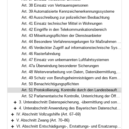
Art. 38 Einsatz von Vertrauenspersonen
Art. 39 Automatisierte Kennzeichenerkennungssysteme
Art. 40 Ausschreibung zur polizeilichen Beobachtung
Art. 41 Einsatz technischer Mittel in Wohnungen
Art. 42 Eingriffe in den Telekommunikationsbereich
Art. 43 Mitwirkungspflichten der Diensteanbieter
Art. 44 Besondere Verfahrensregelungen für Maßnahmen nach den Art. 42 und 43
Art. 45 Verdeckter Zugriff auf informationstechnische Systeme
Art. 46 Rasterfahndung
Art. 47 Einsatz von unbemannten Luftfahrtsystemen
Art. 47a Überwindung besonderer Sicherungen
Art. 48 Weiterverarbeitung von Daten, Datenübermittlung, Kennzeichnung und Sicherung
Art. 49 Schutz von Berufsgeheimnisträgern und des Kernbereichs privater Lebensgestaltung
Art. 50 Benachrichtigungspflichten
Art. 51 Protokollierung, Kontrolle durch den Landesbeauftragten für den Datenschutz
Art. 52 Parlamentarische Kontrolle, Unterrichtung der Öffentlichkeit
3. Unterabschnitt Datenspeicherung, -übermittlung und sonstige Datenverarbeitung (Art. 53–65)
Bereich erweitern
4. Unterabschnitt Anwendung des Bayerischen Datenschutzgesetzes (Art. 66)
Bereich erweitern
IV. Abschnitt Vollzugshilfe (Art. 67–69)
Bereich erweitern
V. Abschnitt Zwang (Art. 70–86)
Bereich erweitern
VI. Abschnitt Entschädigungs-, Erstattungs- und Ersatzansprüche (Art. 87–90)