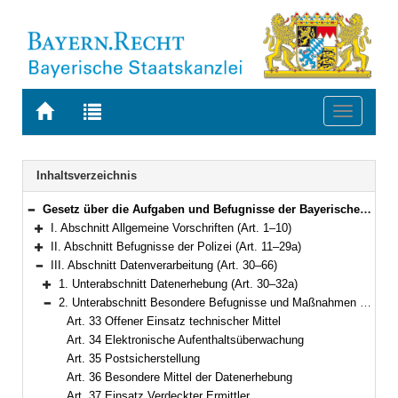
Zur
Zur
Toggle
Startseite
Trefferliste
navigati
von
der
BAYERN.RECHT
letzten
Navigation
Inhaltsverzeichnis
Suche
Gesetz über die Aufgaben und Befugnisse der Bayerischen Polizei (Polizeiaufgabengesetz – PAG) in der Fassung der Bekanntmachung vom 14. September 1990 (GVBl. S. 397) BayRS 2012-1-1-I (Art. 1–102)
Bereich reduzieren
I. Abschnitt Allgemeine Vorschriften (Art. 1–10)
Bereich erweitern
II. Abschnitt Befugnisse der Polizei (Art. 11–29a)
Bereich erweitern
III. Abschnitt Datenverarbeitung (Art. 30–66)
Bereich reduzieren
1. Unterabschnitt Datenerhebung (Art. 30–32a)
Bereich erweitern
2. Unterabschnitt Besondere Befugnisse und Maßnahmen der Datenerhebung (Art. 33–52)
Bereich reduzieren
Art. 33 Offener Einsatz technischer Mittel
Art. 34 Elektronische Aufenthaltsüberwachung
Art. 35 Postsicherstellung
Art. 36 Besondere Mittel der Datenerhebung
Art. 37 Einsatz Verdeckter Ermittler