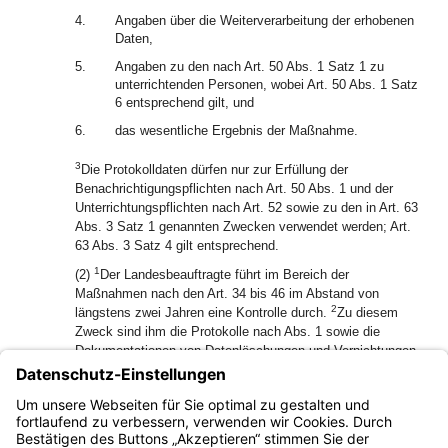
4.
Angaben über die Weiterverarbeitung der erhobenen
Daten,
5.
Angaben zu den nach Art. 50 Abs. 1 Satz 1 zu
unterrichtenden Personen, wobei Art. 50 Abs. 1 Satz
6 entsprechend gilt, und
6.
das wesentliche Ergebnis der Maßnahme.
3
Die Protokolldaten dürfen nur zur Erfüllung der
Benachrichtigungspflichten nach Art. 50 Abs. 1 und der
Unterrichtungspflichten nach Art. 52 sowie zu den in Art. 63
Abs. 3 Satz 1 genannten Zwecken verwendet werden; Art.
63 Abs. 3 Satz 4 gilt entsprechend.
1
(2)
Der Landesbeauftragte führt im Bereich der
Maßnahmen nach den Art. 34 bis 46 im Abstand von
2
längstens zwei Jahren eine Kontrolle durch.
Zu diesem
Zweck sind ihm die Protokolle nach Abs. 1 sowie die
Dokumentationen von Datenlöschungen und Vernichtungen
von Unterlagen in auswertbarer Weise zur Verfügung zu
3
stellen.
Sobald sie hierfür oder für die weiteren in Abs. 1
Satz 3 genannten Zwecke nicht mehr benötigt werden, sind
sie zu löschen.