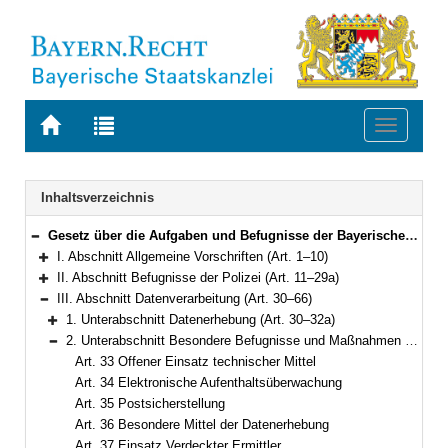
Zur
Zur
Toggle
Startseite
Trefferliste
navigati
von
der
BAYERN.RECHT
letzten
Navigation
Inhaltsverzeichnis
Suche
Gesetz über die Aufgaben und Befugnisse der Bayerischen Polizei (Polizeiaufgabengesetz – PAG) in der Fassung der Bekanntmachung vom 14. September 1990 (GVBl. S. 397) BayRS 2012-1-1-I (Art. 1–102)
Bereich reduzieren
I. Abschnitt Allgemeine Vorschriften (Art. 1–10)
Bereich erweitern
II. Abschnitt Befugnisse der Polizei (Art. 11–29a)
Bereich erweitern
III. Abschnitt Datenverarbeitung (Art. 30–66)
Bereich reduzieren
1. Unterabschnitt Datenerhebung (Art. 30–32a)
Bereich erweitern
2. Unterabschnitt Besondere Befugnisse und Maßnahmen der Datenerhebung (Art. 33–52)
Bereich reduzieren
Art. 33 Offener Einsatz technischer Mittel
Art. 34 Elektronische Aufenthaltsüberwachung
Art. 35 Postsicherstellung
Art. 36 Besondere Mittel der Datenerhebung
Art. 37 Einsatz Verdeckter Ermittler