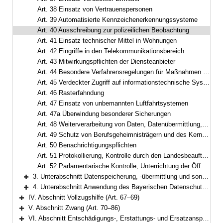
Art. 38 Einsatz von Vertrauenspersonen
Art. 39 Automatisierte Kennzeichenerkennungssysteme
Art. 40 Ausschreibung zur polizeilichen Beobachtung
Art. 41 Einsatz technischer Mittel in Wohnungen
Art. 42 Eingriffe in den Telekommunikationsbereich
Art. 43 Mitwirkungspflichten der Diensteanbieter
Art. 44 Besondere Verfahrensregelungen für Maßnahmen nach den Art. 42 und 43
Art. 45 Verdeckter Zugriff auf informationstechnische Systeme
Art. 46 Rasterfahndung
Art. 47 Einsatz von unbemannten Luftfahrtsystemen
Art. 47a Überwindung besonderer Sicherungen
Art. 48 Weiterverarbeitung von Daten, Datenübermittlung, Kennzeichnung und Sicherung
Art. 49 Schutz von Berufsgeheimnisträgern und des Kernbereichs privater Lebensgestaltung
Art. 50 Benachrichtigungspflichten
Art. 51 Protokollierung, Kontrolle durch den Landesbeauftragten für den Datenschutz
Art. 52 Parlamentarische Kontrolle, Unterrichtung der Öffentlichkeit
3. Unterabschnitt Datenspeicherung, -übermittlung und sonstige Datenverarbeitung (Art. 53–65)
Bereich erweitern
4. Unterabschnitt Anwendung des Bayerischen Datenschutzgesetzes (Art. 66)
Bereich erweitern
IV. Abschnitt Vollzugshilfe (Art. 67–69)
Bereich erweitern
V. Abschnitt Zwang (Art. 70–86)
Bereich erweitern
VI. Abschnitt Entschädigungs-, Erstattungs- und Ersatzansprüche (Art. 87–90)