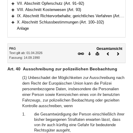
Bereich erweitern
VII. Abschnitt Opferschutz (Art. 91–92)
Bereich erweitern
VIII. Abschnitt Kostenwesen (Art. 93)
Bereich erweitern
IX. Abschnitt Richtervorbehalte; gerichtliches Verfahren (Art. 94–99)
Bereich erweitern
X. Abschnitt Schlussbestimmungen (Art. 100–102)
Bereich erweitern
Anlage
Inhalt
PAG
Gesamtansicht
Text gilt ab: 01.04.2026
Download
Drucken
Vorheriges
Nächste
Fassung: 14.09.1990
Dokument
Dokume
Art. 40
Ausschreibung zur polizeilichen Beobachtung
(1) Unbeschadet der Möglichkeiten zur Ausschreibung nach
dem Recht der Europäischen Union kann die Polizei
personenbezogene Daten, insbesondere die Personalien
einer Person sowie Kennzeichen eines von ihr benutzten
Fahrzeugs, zur polizeilichen Beobachtung oder gezielten
Kontrolle ausschreiben, wenn
1.
die Gesamtwürdigung der Person einschließlich ihrer
bisher begangenen Straftaten erwarten lässt, dass
von ihr auch künftig eine Gefahr für bedeutende
Rechtsgüter ausgeht,