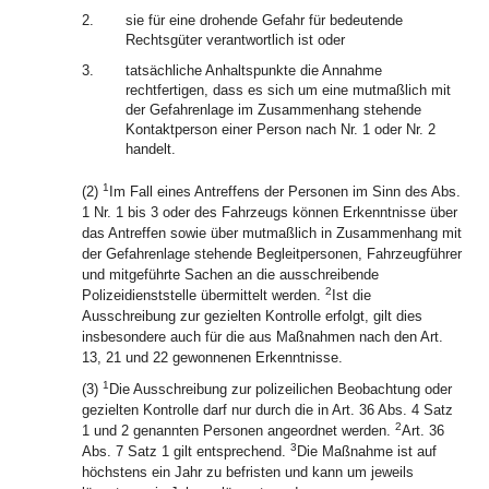
2.
sie für eine drohende Gefahr für bedeutende
Rechtsgüter verantwortlich ist oder
3.
tatsächliche Anhaltspunkte die Annahme
rechtfertigen, dass es sich um eine mutmaßlich mit
der Gefahrenlage im Zusammenhang stehende
Kontaktperson einer Person nach Nr. 1 oder Nr. 2
handelt.
1
(2)
Im Fall eines Antreffens der Personen im Sinn des Abs.
1 Nr. 1 bis 3 oder des Fahrzeugs können Erkenntnisse über
das Antreffen sowie über mutmaßlich in Zusammenhang mit
der Gefahrenlage stehende Begleitpersonen, Fahrzeugführer
und mitgeführte Sachen an die ausschreibende
2
Polizeidienststelle übermittelt werden.
Ist die
Ausschreibung zur gezielten Kontrolle erfolgt, gilt dies
insbesondere auch für die aus Maßnahmen nach den Art.
13, 21 und 22 gewonnenen Erkenntnisse.
1
(3)
Die Ausschreibung zur polizeilichen Beobachtung oder
gezielten Kontrolle darf nur durch die in Art. 36 Abs. 4 Satz
2
1 und 2 genannten Personen angeordnet werden.
Art. 36
3
Abs. 7 Satz 1 gilt entsprechend.
Die Maßnahme ist auf
höchstens ein Jahr zu befristen und kann um jeweils