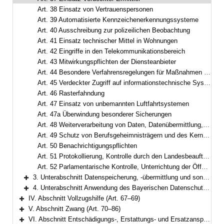
Art. 38 Einsatz von Vertrauenspersonen
Art. 39 Automatisierte Kennzeichenerkennungssysteme
Art. 40 Ausschreibung zur polizeilichen Beobachtung
Art. 41 Einsatz technischer Mittel in Wohnungen
Art. 42 Eingriffe in den Telekommunikationsbereich
Art. 43 Mitwirkungspflichten der Diensteanbieter
Art. 44 Besondere Verfahrensregelungen für Maßnahmen nach den Art. 42 und 43
Art. 45 Verdeckter Zugriff auf informationstechnische Systeme
Art. 46 Rasterfahndung
Art. 47 Einsatz von unbemannten Luftfahrtsystemen
Art. 47a Überwindung besonderer Sicherungen
Art. 48 Weiterverarbeitung von Daten, Datenübermittlung, Kennzeichnung und Sicherung
Art. 49 Schutz von Berufsgeheimnisträgern und des Kernbereichs privater Lebensgestaltung
Art. 50 Benachrichtigungspflichten
Art. 51 Protokollierung, Kontrolle durch den Landesbeauftragten für den Datenschutz
Art. 52 Parlamentarische Kontrolle, Unterrichtung der Öffentlichkeit
3. Unterabschnitt Datenspeicherung, -übermittlung und sonstige Datenverarbeitung (Art. 53–65)
Bereich erweitern
4. Unterabschnitt Anwendung des Bayerischen Datenschutzgesetzes (Art. 66)
Bereich erweitern
IV. Abschnitt Vollzugshilfe (Art. 67–69)
Bereich erweitern
V. Abschnitt Zwang (Art. 70–86)
Bereich erweitern
VI. Abschnitt Entschädigungs-, Erstattungs- und Ersatzansprüche (Art. 87–90)