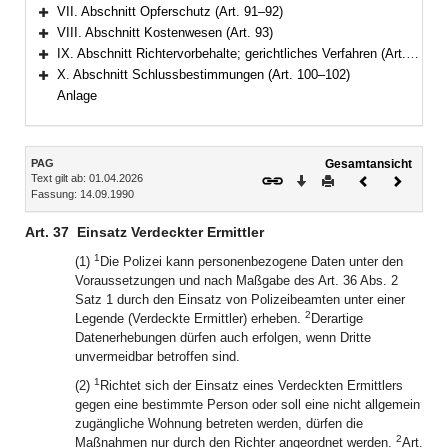
Bereich erweitern
VII. Abschnitt Opferschutz (Art. 91–92)
Bereich erweitern
VIII. Abschnitt Kostenwesen (Art. 93)
Bereich erweitern
IX. Abschnitt Richtervorbehalte; gerichtliches Verfahren (Art. 94–99)
Bereich erweitern
X. Abschnitt Schlussbestimmungen (Art. 100–102)
Bereich erweitern
Anlage
Inhalt
PAG
Gesamtansicht
Text gilt ab: 01.04.2026
Download
Drucken
Vorheriges
Nächste
Fassung: 14.09.1990
Dokument
Dokume
Art. 37
Einsatz Verdeckter Ermittler
1
(1)
Die Polizei kann personenbezogene Daten unter den
Voraussetzungen und nach Maßgabe des Art. 36 Abs. 2
Satz 1 durch den Einsatz von Polizeibeamten unter einer
2
Legende (Verdeckte Ermittler) erheben.
Derartige
Datenerhebungen dürfen auch erfolgen, wenn Dritte
unvermeidbar betroffen sind.
1
(2)
Richtet sich der Einsatz eines Verdeckten Ermittlers
gegen eine bestimmte Person oder soll eine nicht allgemein
zugängliche Wohnung betreten werden, dürfen die
2
Maßnahmen nur durch den Richter angeordnet werden.
Art.