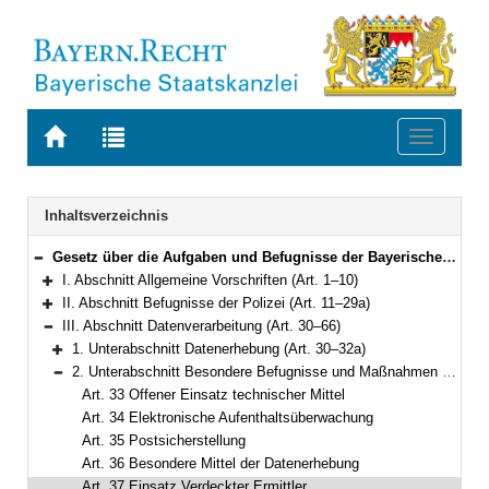
Zur
Zur
Toggle
Startseite
Trefferliste
navigati
von
der
BAYERN.RECHT
letzten
Navigation
Inhaltsverzeichnis
Suche
Gesetz über die Aufgaben und Befugnisse der Bayerischen Polizei (Polizeiaufgabengesetz – PAG) in der Fassung der Bekanntmachung vom 14. September 1990 (GVBl. S. 397) BayRS 2012-1-1-I (Art. 1–102)
Bereich reduzieren
I. Abschnitt Allgemeine Vorschriften (Art. 1–10)
Bereich erweitern
II. Abschnitt Befugnisse der Polizei (Art. 11–29a)
Bereich erweitern
III. Abschnitt Datenverarbeitung (Art. 30–66)
Bereich reduzieren
1. Unterabschnitt Datenerhebung (Art. 30–32a)
Bereich erweitern
2. Unterabschnitt Besondere Befugnisse und Maßnahmen der Datenerhebung (Art. 33–52)
Bereich reduzieren
Art. 33 Offener Einsatz technischer Mittel
Art. 34 Elektronische Aufenthaltsüberwachung
Art. 35 Postsicherstellung
Art. 36 Besondere Mittel der Datenerhebung
Art. 37 Einsatz Verdeckter Ermittler