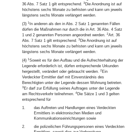
3
36 Abs. 7 Satz 1 gilt entsprechend.
Die Anordnung ist auf
höchstens sechs Monate zu befristen und kann um jeweils
längstens sechs Monate verlängert werden.
1
(3)
In anderen als den in Abs. 2 Satz 1 genannten Fällen
dürfen die Maßnahmen nur durch die in Art. 36 Abs. 4 Satz
2
1 und 2 genannten Personen angeordnet werden.
Art. 36
3
Abs. 7 Satz 1 gilt entsprechend.
Die Anordnung ist auf
höchstens sechs Monate zu befristen und kann um jeweils
längstens sechs Monate verlängert werden.
1
(4)
Soweit es für den Aufbau und die Aufrechterhaltung der
Legende erforderlich ist, dürfen entsprechende Urkunden
2
hergestellt, verändert oder gebraucht werden.
Ein
Verdeckter Ermittler darf mit Einverständnis des
Berechtigten unter der Legende dessen Wohnung betreten.
3
Er darf zur Erfüllung seines Auftrages unter der Legende
4
am Rechtsverkehr teilnehmen.
Die Sätze 1 und 3 gelten
entsprechend für
1.
das Auftreten und Handlungen eines Verdeckten
Ermittlers in elektronischen Medien und
Kommunikationseinrichtungen sowie
2.
die polizeilichen Führungspersonen eines Verdeckten
Ermittlers, soweit dies zur Vorbereitung,