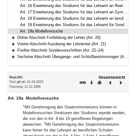
Art. 16 Erweiterung des Studiums für das Lehramt an Realschulen
Art. 17 Erweiterung des Studiums für das Lehramt an Gymnasien
Art. 18 Erweiterung des Studiums für das Lehramt an beruflichen Schulen
Art. 19 Erweiterung des Studiums für das Lehramt für Sonderpädagogik
Art. 19a Modellversuche
Dritter Abschnitt Fortbildung der Lehrer (Art. 20)
Bereich erweitern
Vierter Abschnitt Ausübung der Lehrämter (Art. 21)
Bereich erweitern
Fünfter Abschnitt Sondervorschriften (Art. 22–24)
Bereich erweitern
Sechster Abschnitt Übergangs- und Schlußbestimmungen (Art. 25–29)
Bereich erweitern
Inhalt
BayLBG
Gesamtansicht
Text gilt ab: 01.04.2023
Download
Drucken
Vorheriges
Nächste
Fassung: 12.12.1995
Dokument
Dokume
Art. 19a
Modellversuche
1
Mit Genehmigung des Staatsministeriums können in
Modellversuchen Strukturen des Studiums erprobt werden,
die von den in Art. 8 bis 19 getroffenen Regelungen
2
abweichen.
Mit Genehmigung des Staatsministeriums
kann ferner für das Lehramt an beruflichen Schulen
abweichend von der in Art. 4 Abs. 1 Satz 1 getroffenen