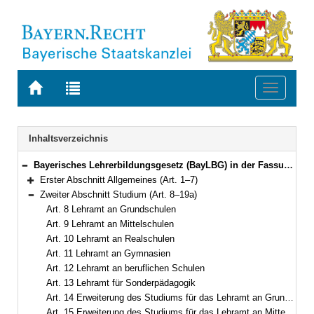
Zur
Zur
Toggle
Startseite
Trefferliste
navigati
von
der
BAYERN.RECHT
letzten
Navigation
Inhaltsverzeichnis
Suche
Bayerisches Lehrerbildungsgesetz (BayLBG) in der Fassung der Bekanntmachung vom 12. Dezember 1995 (GVBl. 1996 S. 16, 40) BayRS 2238-1-K (Art. 1–29)
Bereich reduzieren
Erster Abschnitt Allgemeines (Art. 1–7)
Bereich erweitern
Zweiter Abschnitt Studium (Art. 8–19a)
Bereich reduzieren
Art. 8 Lehramt an Grundschulen
Art. 9 Lehramt an Mittelschulen
Art. 10 Lehramt an Realschulen
Art. 11 Lehramt an Gymnasien
Art. 12 Lehramt an beruflichen Schulen
Art. 13 Lehramt für Sonderpädagogik
Art. 14 Erweiterung des Studiums für das Lehramt an Grundschulen
Art. 15 Erweiterung des Studiums für das Lehramt an Mittelschulen