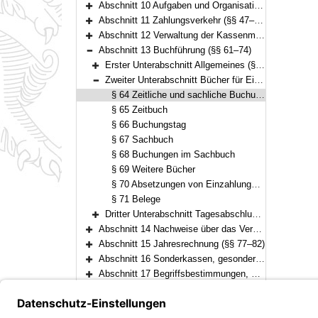
Abschnitt 10 Aufgaben und Organisation der Kasse (§§ 42–46)
Bereich erweitern
Abschnitt 11 Zahlungsverkehr (§§ 47–56)
Bereich erweitern
Abschnitt 12 Verwaltung der Kassenmittel, der Wertgegenstände und anderer Gegenstände (§§ 57–60)
Bereich erweitern
Abschnitt 13 Buchführung (§§ 61–74)
Bereich reduzieren
Erster Unterabschnitt Allgemeines (§§ 61–63)
Bereich erweitern
Zweiter Unterabschnitt Bücher für Einzahlungen und Auszahlungen (§§ 64–71)
Bereich reduzieren
§ 64 Zeitliche und sachliche Buchung
§ 65 Zeitbuch
§ 66 Buchungstag
§ 67 Sachbuch
§ 68 Buchungen im Sachbuch
§ 69 Weitere Bücher
§ 70 Absetzungen von Einzahlungen und Auszahlungen
§ 71 Belege
Dritter Unterabschnitt Tagesabschluß, Zwischenabschlüsse und Jahresabschluß (§§ 72–74)
Bereich erweitern
Abschnitt 14 Nachweise über das Vermögen (§§ 75–76)
Bereich erweitern
Abschnitt 15 Jahresrechnung (§§ 77–82)
Bereich erweitern
Abschnitt 16 Sonderkassen, gesonderte Kassen (§§ 83–85)
Bereich erweitern
Abschnitt 17 Begriffsbestimmungen, Übergangs- und Schlußvorschriften (§§ 86–89)
Bereich erweitern
Anlage Bestimmungen über die Entgegennahme von Schecks