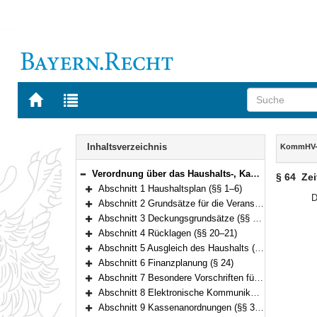
Zur
Zur
Startseite
Trefferliste
von
der
Navigation
BAYERN.RECHT
letzten
Inhalt
Inhaltsverzeichnis
KommHV-K
Suche
Verordnung über das Haushalts-, Kassen- und Rechnungswesen der Gemeinden, der Landkreise und der Bezirke nach den Grundsätzen der Kameralistik (Kommunalhaushaltsverordnung – Kameralistik – KommHV-Kameralistik) Vom 3. Dezember 1976 (BayRS Nr. II S. 443) BayRS 2023-1-I (§§ 1–89)
§ 64
Zei
Bereich reduzieren
Abschnitt 1 Haushaltsplan (§§ 1–6)
Bereich erweitern
D
Abschnitt 2 Grundsätze für die Veranschlagung (§§ 7–15)
Bereich erweitern
Abschnitt 3 Deckungsgrundsätze (§§ 16–19)
Bereich erweitern
Abschnitt 4 Rücklagen (§§ 20–21)
Bereich erweitern
Abschnitt 5 Ausgleich des Haushalts (§§ 22–23)
Bereich erweitern
Abschnitt 6 Finanzplanung (§ 24)
Bereich erweitern
Abschnitt 7 Besondere Vorschriften für die Haushaltswirtschaft (§§ 25–36)
Bereich erweitern
Abschnitt 8 Elektronische Kommunikation, automatisierte Verfahren (§ 37)
Bereich erweitern
Abschnitt 9 Kassenanordnungen (§§ 38–41)
Bereich erweitern