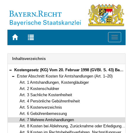
Zur
Zur
Toggle
Startseite
Trefferliste
navigati
von
der
BAYERN.RECHT
letzten
Navigation
Inhaltsverzeichnis
Suche
Kostengesetz (KG) Vom 20. Februar 1998 (GVBl. S. 43) BayRS 2013-1-1-F (Art. 1–28)
Bereich reduzieren
Erster Abschnitt Kosten für Amtshandlungen (Art. 1–20)
Bereich reduzieren
Art. 1 Amtshandlungen, Kostengläubiger
Art. 2 Kostenschuldner
Art. 3 Sachliche Kostenfreiheit
Art. 4 Persönliche Gebührenfreiheit
Art. 5 Kostenverzeichnis
Art. 6 Gebührenbemessung
Art. 7 Mehrere Amtshandlungen
Art. 8 Kosten bei Ablehnung, Zurücknahme oder Erledigung eines Antrags
Art. 9 Kosten im Rechtsbehelfsverfahren, Nachprüfungsverfahren