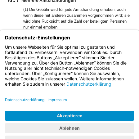
Art. 7
Mehrere Amtshandlungen
(1) Die Gebühr wird für jede Amtshandlung erhoben, auch
wenn diese mit anderen zusammen vorgenommen wird; sie
wird ohne Rücksicht auf die Zahl der beteiligten Personen
nur einmal erhoben.
(2) Mehrere Amtshandlungen innerhalb eines Verfahrens
können durch eine Gebühr abgegolten werden, wenn keine
dieser Amtshandlungen im Kostenverzeichnis oder in einer
anderen Vorschrift bewertet ist.
Bayern.de
BayernPortal
Datenschutz
Impressum
Barrierefreiheit
Hilfe
Kontakt
Kontrastwechsel
Schriftgröße