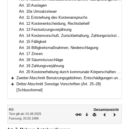
Art. 10 Auslagen
Art. 10a Umsatzsteuer
Art. 11 Entstehung des Kostenanspruchs
Art. 12 Kostenentscheidung, Rechtsbehelf
Art. 13 Festsetzungsverjährung
Art. 14 Kostenvorschuß, Zurückbehaltung, Zahlungsrückstände
Art. 15 Fälligkeit
Art. 16 Billigkeitsmaßnahmen, Niederschlagung
Art. 17 Zinsen
Art. 18 Säumniszuschläge
Art. 19 Zahlungsverjährung
Art. 20 Kostenerhebung durch kommunale Körperschaften des öffentlichen Rechts
Zweiter Abschnitt Benutzungsgebühren, Entschädigungen und Beiträge (Art. 21–24)
Bereich erweitern
Dritter Abschnitt Sonstige Vorschriften (Art. 25–28)
Bereich erweitern
[Schlussformel]
Inhalt
KG
Gesamtansicht
Text gilt ab: 01.08.2025
Download
Drucken
Vorheriges
Nächste
Fassung: 20.02.1998
Dokument
Dokume