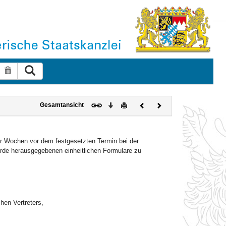
Suche ausführen
Suche zurücksetzen
Download
Drucken
Vorheriges
Nächstes
Gesamtansicht
Dokument
Dokument
er Wochen vor dem festgesetzten Termin bei der
örde herausgegebenen einheitlichen Formulare zu
hen Vertreters,