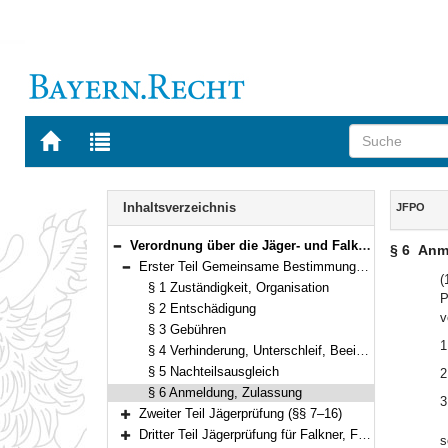
Zur
Zur
Startseite
Trefferliste
von
der
Navigation
BAYERN.RECHT
letzten
Inhalt
Inhaltsverzeichnis
JFPO
Suche
Verordnung über die Jäger- und Falknerprüfung (Jäger- und Falknerprüfungsordnung – JFPO) Vom 22. Januar 2007 (GVBl. S. 59) BayRS 792-7-W (§§ 1–20)
§ 6
Anm
Bereich reduzieren
Erster Teil Gemeinsame Bestimmungen (§§ 1–6)
Bereich reduzieren
(
§ 1 Zuständigkeit, Organisation
P
§ 2 Entschädigung
v
§ 3 Gebühren
1
§ 4 Verhinderung, Unterschleif, Beeinflussungsversuch
§ 5 Nachteilsausgleich
2
§ 6 Anmeldung, Zulassung
3
Zweiter Teil Jägerprüfung (§§ 7–16)
Bereich erweitern
Dritter Teil Jägerprüfung für Falkner, Falknerprüfung (§§ 17–19)
s
Bereich erweitern