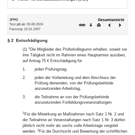
Bereich erweitern
Inhalt
JFPO
Gesamtansicht
Text gilt ab: 05.08.2024
Download
Drucken
Vorheriges
Nächste
Fassung: 22.01.2007
Dokument
Dokume
§ 2
Entschädigung
1
(1)
Die Mitglieder des Prüferkollegiums erhalten, soweit sie
ihre Tätigkeit nicht im Rahmen eines Hauptamtes ausüben,
auf Antrag 75 € Entschädigung für
1.
jeden Prüfungstag,
2.
jeden der Vorbereitung und dem Abschluss der
Prüfung dienenden, von der Prüfungsbehörde
anzusetzenden Arbeitstag,
3.
die Teilnahme an von der Prüfungsbehörde
anzusetzenden Fortbildungsveranstaltungen.
2
Für die Mitwirkung an Maßnahmen nach Satz 1 Nr. 2 und
die Teilnahme an Veranstaltungen nach Satz 1 Nr. 3 dürfen
jährlich nicht mehr als sechs volle Arbeitstage vergütet
3
werden.
Für die Durchsicht und Bewertung der schriftlichen