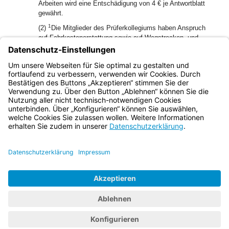
Arbeiten wird eine Entschädigung von 4 € je Antwortblatt
gewährt.
1
(2)
Die Mitglieder des Prüferkollegiums haben Anspruch
auf Fahrkostenerstattung sowie auf Wegstrecken- und
Mitnahmeentschädigung nach Art. 5 und 6 des Bayerischen
2
Reisekostengesetzes.
Für die Fahrkostenerstattung
werden sie den Beamten der Besoldungsgruppen A 8 bis A
16 gleichgestellt.
Bayern.de
BayernPortal
Datenschutz
Impressum
Barrierefreiheit
Hilfe
Kontakt
Kontrastwechsel
Schriftgröße