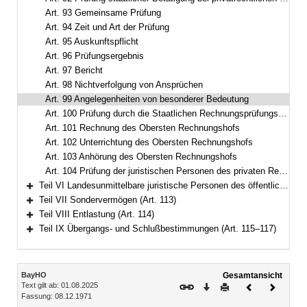
Art. 93 Gemeinsame Prüfung
Art. 94 Zeit und Art der Prüfung
Art. 95 Auskunftspflicht
Art. 96 Prüfungsergebnis
Art. 97 Bericht
Art. 98 Nichtverfolgung von Ansprüchen
Art. 99 Angelegenheiten von besonderer Bedeutung
Art. 100 Prüfung durch die Staatlichen Rechnungsprüfungsämter
Art. 101 Rechnung des Obersten Rechnungshofs
Art. 102 Unterrichtung des Obersten Rechnungshofs
Art. 103 Anhörung des Obersten Rechnungshofs
Art. 104 Prüfung der juristischen Personen des privaten Rechts
Teil VI Landesunmittelbare juristische Personen des öffentlichen Rechts (Art. 105–112)
Bereich erweitern
Teil VII Sondervermögen (Art. 113)
Bereich erweitern
Teil VIII Entlastung (Art. 114)
Bereich erweitern
Teil IX Übergangs- und Schlußbestimmungen (Art. 115–117)
Bereich erweitern
Inhalt
BayHO
Gesamtansicht
Text gilt ab: 01.08.2025
Download
Drucken
Vorheriges
Nächste
Fassung: 08.12.1971
Dokument
Dokume