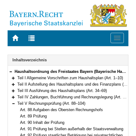
Zur
Zur
Toggle
Startseite
Trefferliste
navigati
von
der
BAYERN.RECHT
letzten
Navigation
Inhaltsverzeichnis
Suche
Haushaltsordnung des Freistaates Bayern (Bayerische Haushaltsordnung – BayHO) Vom 8. Dezember 1971 (BayRS IV S. 664) BayRS 630-1-F (Art. 1–117)
Bereich reduzieren
Teil I Allgemeine Vorschriften zum Haushaltsplan (Art. 1–10)
Bereich erweitern
Teil II Aufstellung des Haushaltsplans und des Finanzplans (Art. 11–33)
Bereich erweitern
Teil III Ausführung des Haushaltsplans (Art. 34–69)
Bereich erweitern
Teil IV Zahlungen, Buchführung und Rechnungslegung (Art. 70–87)
Bereich erweitern
Teil V Rechnungsprüfung (Art. 88–104)
Bereich reduzieren
Art. 88 Aufgaben des Obersten Rechnungshofs
Art. 89 Prüfung
Art. 90 Inhalt der Prüfung
Art. 91 Prüfung bei Stellen außerhalb der Staatsverwaltung
Art. 92 Prüfung staatlicher Betätigung bei privatrechtlichen Unternehmen