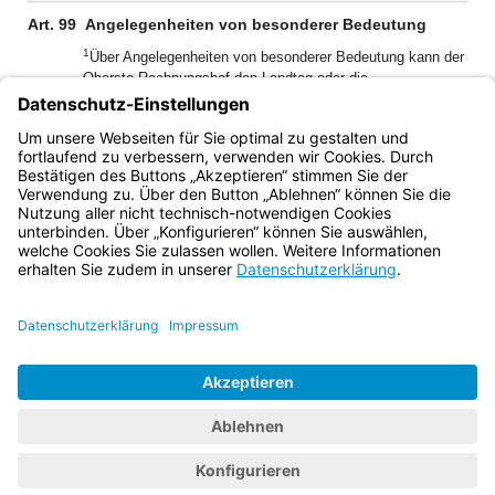
Art. 99
Angelegenheiten von besonderer Bedeutung
1
Über Angelegenheiten von besonderer Bedeutung kann der
Oberste Rechnungshof den Landtag oder die
2
Staatsregierung jederzeit unterrichten.
Der Landtag kann
vom Obersten Rechnungshof die Unterrichtung über solche
3
Angelegenheiten verlangen.
Berichtet er dem Landtag, so
unterrichtet er gleichzeitig die Staatsregierung.
Bayern.de
BayernPortal
Datenschutz
Impressum
Barrierefreiheit
Hilfe
Kontakt
Kontrastwechsel
Schriftgröße