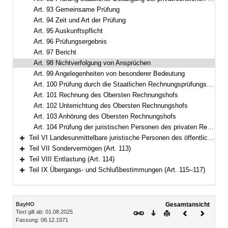
Art. 93 Gemeinsame Prüfung
Art. 94 Zeit und Art der Prüfung
Art. 95 Auskunftspflicht
Art. 96 Prüfungsergebnis
Art. 97 Bericht
Art. 98 Nichtverfolgung von Ansprüchen
Art. 99 Angelegenheiten von besonderer Bedeutung
Art. 100 Prüfung durch die Staatlichen Rechnungsprüfungsämter
Art. 101 Rechnung des Obersten Rechnungshofs
Art. 102 Unterrichtung des Obersten Rechnungshofs
Art. 103 Anhörung des Obersten Rechnungshofs
Art. 104 Prüfung der juristischen Personen des privaten Rechts
Teil VI Landesunmittelbare juristische Personen des öffentlichen Rechts (Art. 105–112)
Bereich erweitern
Teil VII Sondervermögen (Art. 113)
Bereich erweitern
Teil VIII Entlastung (Art. 114)
Bereich erweitern
Teil IX Übergangs- und Schlußbestimmungen (Art. 115–117)
Bereich erweitern
Inhalt
BayHO
Gesamtansicht
Text gilt ab: 01.08.2025
Download
Drucken
Vorheriges
Nächste
Fassung: 08.12.1971
Dokument
Dokume