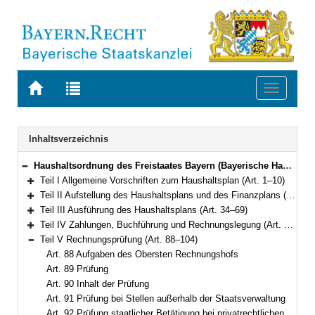
Zur
Zur
Toggle
Startseite
Trefferliste
navigati
von
der
BAYERN.RECHT
letzten
Navigation
Inhaltsverzeichnis
Suche
Haushaltsordnung des Freistaates Bayern (Bayerische Haushaltsordnung – BayHO) Vom 8. Dezember 1971 (BayRS IV S. 664) BayRS 630-1-F (Art. 1–117)
Bereich reduzieren
Teil I Allgemeine Vorschriften zum Haushaltsplan (Art. 1–10)
Bereich erweitern
Teil II Aufstellung des Haushaltsplans und des Finanzplans (Art. 11–33)
Bereich erweitern
Teil III Ausführung des Haushaltsplans (Art. 34–69)
Bereich erweitern
Teil IV Zahlungen, Buchführung und Rechnungslegung (Art. 70–87)
Bereich erweitern
Teil V Rechnungsprüfung (Art. 88–104)
Bereich reduzieren
Art. 88 Aufgaben des Obersten Rechnungshofs
Art. 89 Prüfung
Art. 90 Inhalt der Prüfung
Art. 91 Prüfung bei Stellen außerhalb der Staatsverwaltung
Art. 92 Prüfung staatlicher Betätigung bei privatrechtlichen Unternehmen