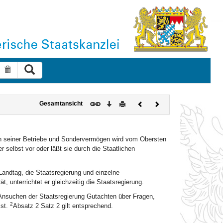
Suche ausführen
Suche zurücksetzen
Download
Drucken
Vorheriges
Nächstes
Gesamtansicht
Dokument
Dokument
ch seiner Betriebe und Sondervermögen wird vom Obersten
selbst vor oder läßt sie durch die Staatlichen
ndtag, die Staatsregierung und einzelne
 unterrichtet er gleichzeitig die Staatsregierung.
Ansuchen der Staatsregierung Gutachten über Fragen,
2
ist.
Absatz 2 Satz 2 gilt entsprechend.