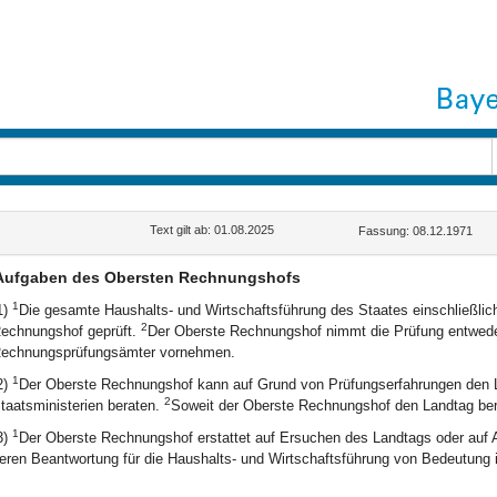
Text gilt ab: 01.08.2025
Fassung: 08.12.1971
Aufgaben des Obersten Rechnungshofs
1
1)
Die gesamte Haushalts- und Wirtschaftsführung des Staates einschließli
2
echnungshof geprüft.
Der Oberste Rechnungshof nimmt die Prüfung entweder 
echnungsprüfungsämter vornehmen.
1
2)
Der Oberste Rechnungshof kann auf Grund von Prüfungserfahrungen den La
2
taatsministerien beraten.
Soweit der Oberste Rechnungshof den Landtag berät,
1
3)
Der Oberste Rechnungshof erstattet auf Ersuchen des Landtags oder auf 
eren Beantwortung für die Haushalts- und Wirtschaftsführung von Bedeutung 