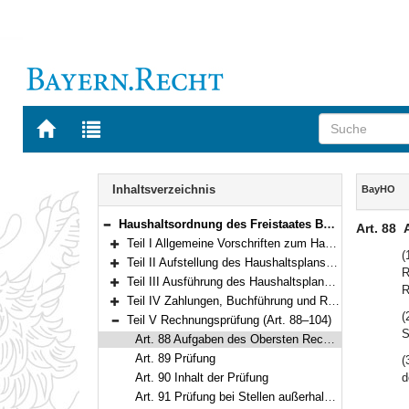
Zur
Zur
Startseite
Trefferliste
von
der
Navigation
BAYERN.RECHT
letzten
Inhalt
Inhaltsverzeichnis
BayHO
Suche
Haushaltsordnung des Freistaates Bayern (Bayerische Haushaltsordnung – BayHO) Vom 8. Dezember 1971 (BayRS IV S. 664) BayRS 630-1-F (Art. 1–117)
Art. 88
Bereich reduzieren
Teil I Allgemeine Vorschriften zum Haushaltsplan (Art. 1–10)
Bereich erweitern
(
Teil II Aufstellung des Haushaltsplans und des Finanzplans (Art. 11–33)
R
Bereich erweitern
Teil III Ausführung des Haushaltsplans (Art. 34–69)
R
Bereich erweitern
Teil IV Zahlungen, Buchführung und Rechnungslegung (Art. 70–87)
Bereich erweitern
(
Teil V Rechnungsprüfung (Art. 88–104)
Bereich reduzieren
S
Art. 88 Aufgaben des Obersten Rechnungshofs
Art. 89 Prüfung
(
Art. 90 Inhalt der Prüfung
d
Art. 91 Prüfung bei Stellen außerhalb der Staatsverwaltung