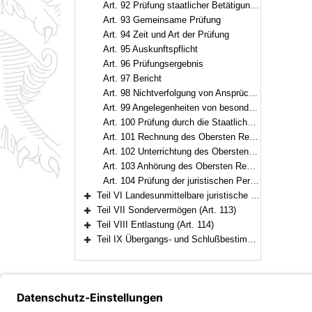
Art. 92 Prüfung staatlicher Betätigung bei privatrechtlichen Unternehmen
Art. 93 Gemeinsame Prüfung
Art. 94 Zeit und Art der Prüfung
Art. 95 Auskunftspflicht
Art. 96 Prüfungsergebnis
Art. 97 Bericht
Art. 98 Nichtverfolgung von Ansprüchen
Art. 99 Angelegenheiten von besonderer Bedeutung
Art. 100 Prüfung durch die Staatlichen Rechnungsprüfungsämter
Art. 101 Rechnung des Obersten Rechnungshofs
Art. 102 Unterrichtung des Obersten Rechnungshofs
Art. 103 Anhörung des Obersten Rechnungshofs
Art. 104 Prüfung der juristischen Personen des privaten Rechts
Teil VI Landesunmittelbare juristische Personen des öffentlichen Rechts (Art. 105–112)
Bereich erweitern
Teil VII Sondervermögen (Art. 113)
Bereich erweitern
Teil VIII Entlastung (Art. 114)
Bereich erweitern
Teil IX Übergangs- und Schlußbestimmungen (Art. 115–117)
Bereich erweitern
Bayern.de