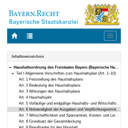
Zur
Zur
Toggle
Startseite
Trefferliste
navigati
von
der
BAYERN.RECHT
letzten
Navigation
Inhaltsverzeichnis
Suche
Haushaltsordnung des Freistaates Bayern (Bayerische Haushaltsordnung – BayHO) Vom 8. Dezember 1971 (BayRS IV S. 664) BayRS 630-1-F (Art. 1–117)
Bereich reduzieren
Teil I Allgemeine Vorschriften zum Haushaltsplan (Art. 1–10)
Bereich reduzieren
Art. 1 Feststellung des Haushaltsplans
Art. 2 Bedeutung des Haushaltsplans
Art. 3 Wirkungen des Haushaltsplans
Art. 4 Haushaltsjahr
Art. 5 Vorläufige und endgültige Haushalts- und Wirtschaftsführung
Art. 6 Notwendigkeit der Ausgaben und Verpflichtungsermächtigungen
Art. 7 Wirtschaftlichkeit und Sparsamkeit, Kosten- und Leistungsrechnung
Art. 8 Grundsatz der Gesamtdeckung
Art. 9 Beauftragter für den Haushalt