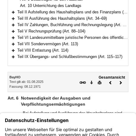
Art. 10 Unterrichtung des Landtags
Teil II Aufstellung des Haushaltsplans und des Finanzplans (Art. 11–33)
Bereich erweitern
Teil III Ausführung des Haushaltsplans (Art. 34–69)
Bereich erweitern
Teil IV Zahlungen, Buchführung und Rechnungslegung (Art. 70–87)
Bereich erweitern
Teil V Rechnungsprüfung (Art. 88–104)
Bereich erweitern
Teil VI Landesunmittelbare juristische Personen des öffentlichen Rechts (Art. 105–112)
Bereich erweitern
Teil VII Sondervermögen (Art. 113)
Bereich erweitern
Teil VIII Entlastung (Art. 114)
Bereich erweitern
Teil IX Übergangs- und Schlußbestimmungen (Art. 115–117)
Bereich erweitern
Inhalt
BayHO
Gesamtansicht
Text gilt ab: 01.08.2025
Download
Drucken
Vorheriges
Nächste
Fassung: 08.12.1971
Dokument
Dokume
Art. 6
Notwendigkeit der Ausgaben und
Verpflichtungsermächtigungen
Bei Aufstellung und Ausführung des Haushaltsplans sind
nur die Ausgaben und die Ermächtigungen zum Eingehen
von Verpflichtungen zur Leistung von Ausgaben in künftigen
Jahren (Verpflichtungsermächtigungen) zu berücksichtigen,