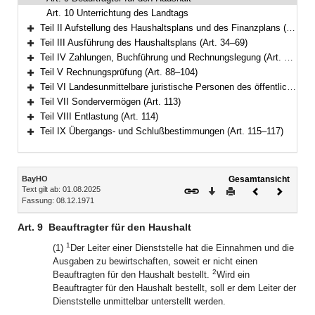
Art. 10 Unterrichtung des Landtags
Teil II Aufstellung des Haushaltsplans und des Finanzplans (Art. 11–33)
Bereich erweitern
Teil III Ausführung des Haushaltsplans (Art. 34–69)
Bereich erweitern
Teil IV Zahlungen, Buchführung und Rechnungslegung (Art. 70–87)
Bereich erweitern
Teil V Rechnungsprüfung (Art. 88–104)
Bereich erweitern
Teil VI Landesunmittelbare juristische Personen des öffentlichen Rechts (Art. 105–112)
Bereich erweitern
Teil VII Sondervermögen (Art. 113)
Bereich erweitern
Teil VIII Entlastung (Art. 114)
Bereich erweitern
Teil IX Übergangs- und Schlußbestimmungen (Art. 115–117)
Bereich erweitern
Inhalt
BayHO
Gesamtansicht
Text gilt ab: 01.08.2025
Download
Drucken
Vorheriges
Nächste
Fassung: 08.12.1971
Dokument
Dokume
Art. 9
Beauftragter für den Haushalt
1
(1)
Der Leiter einer Dienststelle hat die Einnahmen und die
Ausgaben zu bewirtschaften, soweit er nicht einen
2
Beauftragten für den Haushalt bestellt.
Wird ein
Beauftragter für den Haushalt bestellt, soll er dem Leiter der
Dienststelle unmittelbar unterstellt werden.