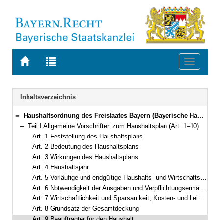
Zur
Zur
Toggle
Startseite
Trefferliste
navigati
von
der
BAYERN.RECHT
letzten
Navigation
Inhaltsverzeichnis
Suche
Haushaltsordnung des Freistaates Bayern (Bayerische Haushaltsordnung – BayHO) Vom 8. Dezember 1971 (BayRS IV S. 664) BayRS 630-1-F (Art. 1–117)
Bereich reduzieren
Teil I Allgemeine Vorschriften zum Haushaltsplan (Art. 1–10)
Bereich reduzieren
Art. 1 Feststellung des Haushaltsplans
Art. 2 Bedeutung des Haushaltsplans
Art. 3 Wirkungen des Haushaltsplans
Art. 4 Haushaltsjahr
Art. 5 Vorläufige und endgültige Haushalts- und Wirtschaftsführung
Art. 6 Notwendigkeit der Ausgaben und Verpflichtungsermächtigungen
Art. 7 Wirtschaftlichkeit und Sparsamkeit, Kosten- und Leistungsrechnung
Art. 8 Grundsatz der Gesamtdeckung
Art. 9 Beauftragter für den Haushalt