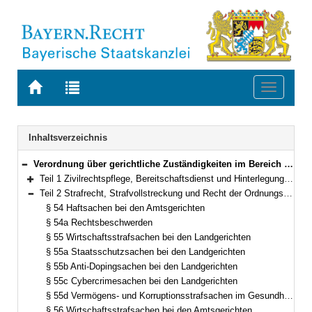
Zur
Zur
Toggle
Startseite
Trefferliste
navigati
von
der
BAYERN.RECHT
letzten
Navigation
Inhaltsverzeichnis
Suche
Verordnung über gerichtliche Zuständigkeiten im Bereich des Staatsministeriums der Justiz (Gerichtliche Zuständigkeitsverordnung Justiz – GZVJu) Vom 11. Juni 2012 (GVBl. S. 295) BayRS 300-3-1-J (§§ 1–62)
Bereich reduzieren
Teil 1 Zivilrechtspflege, Bereitschaftsdienst und Hinterlegung (§§ 1–53)
Bereich erweitern
Teil 2 Strafrecht, Strafvollstreckung und Recht der Ordnungswidrigkeiten (§§ 54–58)
Bereich reduzieren
§ 54 Haftsachen bei den Amtsgerichten
§ 54a Rechtsbeschwerden
§ 55 Wirtschaftsstrafsachen bei den Landgerichten
§ 55a Staatsschutzsachen bei den Landgerichten
§ 55b Anti-Dopingsachen bei den Landgerichten
§ 55c Cybercrimesachen bei den Landgerichten
§ 55d Vermögens- und Korruptionsstrafsachen im Gesundheitswesen bei den Landgerichten
§ 56 Wirtschaftsstrafsachen bei den Amtsgerichten