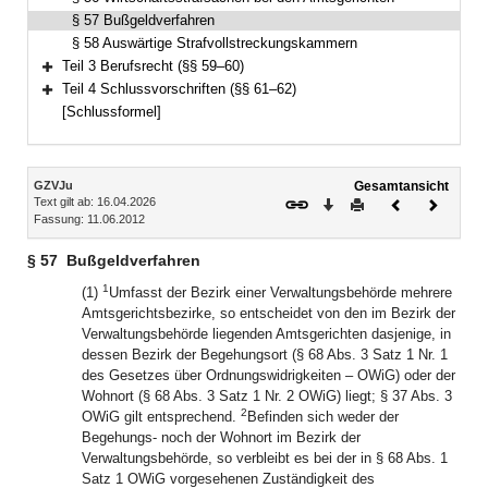
§ 57 Bußgeldverfahren
§ 58 Auswärtige Strafvollstreckungskammern
Teil 3 Berufsrecht (§§ 59–60)
Bereich erweitern
Teil 4 Schlussvorschriften (§§ 61–62)
Bereich erweitern
[Schlussformel]
Inhalt
GZVJu
Gesamtansicht
Text gilt ab: 16.04.2026
Download
Drucken
Vorheriges
Nächste
Fassung: 11.06.2012
Dokument
Dokume
§ 57
Bußgeldverfahren
1
(1)
Umfasst der Bezirk einer Verwaltungsbehörde mehrere
Amtsgerichtsbezirke, so entscheidet von den im Bezirk der
Verwaltungsbehörde liegenden Amtsgerichten dasjenige, in
dessen Bezirk der Begehungsort (§ 68 Abs. 3 Satz 1 Nr. 1
des Gesetzes über Ordnungswidrigkeiten – OWiG) oder der
Wohnort (§ 68 Abs. 3 Satz 1 Nr. 2 OWiG) liegt; § 37 Abs. 3
2
OWiG gilt entsprechend.
Befinden sich weder der
Begehungs- noch der Wohnort im Bezirk der
Verwaltungsbehörde, so verbleibt es bei der in § 68 Abs. 1
Satz 1 OWiG vorgesehenen Zuständigkeit des