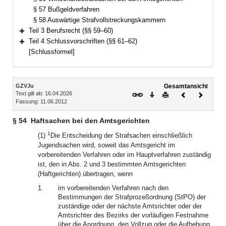
§ 57 Bußgeldverfahren
§ 58 Auswärtige Strafvollstreckungskammern
Teil 3 Berufsrecht (§§ 59–60)
Bereich erweitern
Teil 4 Schlussvorschriften (§§ 61–62)
Bereich erweitern
[Schlussformel]
Inhalt
GZVJu
Gesamtansicht
Text gilt ab: 16.04.2026
Download
Drucken
Vorheriges
Nächste
Fassung: 11.06.2012
Dokument
Dokume
§ 54
Haftsachen bei den Amtsgerichten
1
(1)
Die Entscheidung der Strafsachen einschließlich
Jugendsachen wird, soweit das Amtsgericht im
vorbereitenden Verfahren oder im Hauptverfahren zuständig
ist, den in Abs. 2 und 3 bestimmten Amtsgerichten
(Haftgerichten) übertragen, wenn
1.
im vorbereitenden Verfahren nach den
Bestimmungen der Strafprozeßordnung (StPO) der
zuständige oder der nächste Amtsrichter oder der
Amtsrichter des Bezirks der vorläufigen Festnahme
über die Anordnung, den Vollzug oder die Aufhebung