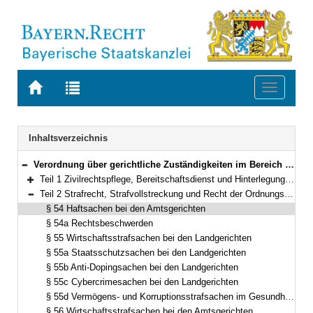
Zur
Zur
Toggle
Startseite
Trefferliste
navigati
von
der
BAYERN.RECHT
letzten
Navigation
Inhaltsverzeichnis
Suche
Verordnung über gerichtliche Zuständigkeiten im Bereich des Staatsministeriums der Justiz (Gerichtliche Zuständigkeitsverordnung Justiz – GZVJu) Vom 11. Juni 2012 (GVBl. S. 295) BayRS 300-3-1-J (§§ 1–62)
Bereich reduzieren
Teil 1 Zivilrechtspflege, Bereitschaftsdienst und Hinterlegung (§§ 1–53)
Bereich erweitern
Teil 2 Strafrecht, Strafvollstreckung und Recht der Ordnungswidrigkeiten (§§ 54–58)
Bereich reduzieren
§ 54 Haftsachen bei den Amtsgerichten
§ 54a Rechtsbeschwerden
§ 55 Wirtschaftsstrafsachen bei den Landgerichten
§ 55a Staatsschutzsachen bei den Landgerichten
§ 55b Anti-Dopingsachen bei den Landgerichten
§ 55c Cybercrimesachen bei den Landgerichten
§ 55d Vermögens- und Korruptionsstrafsachen im Gesundheitswesen bei den Landgerichten
§ 56 Wirtschaftsstrafsachen bei den Amtsgerichten