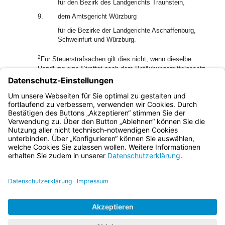
für den Bezirk des Landgerichts Traunstein,
9.
dem Amtsgericht Würzburg
für die Bezirke der Landgerichte Aschaffenburg,
Schweinfurt und Würzburg.
2
Für Steuerstrafsachen gilt dies nicht, wenn dieselbe
Handlung eine Straftat nach dem Betäubungsmittelgesetz
darstellt oder wenn Steuerstraftaten die Kraftfahrzeugsteuer
betreffen; es gilt im vorbereitenden Steuerstrafverfahren nur
für die Zustimmung des Gerichts nach § 153 Abs. 1 und §
153a Abs. 1 StPO.
Bayern.de
BayernPortal
Datenschutz
Impressum
Barrierefreiheit
Hilfe