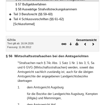
§ 57 Bußgeldverfahren
§ 58 Auswärtige Strafvollstreckungskammern
Teil 3 Berufsrecht (§§ 59–60)
Bereich erweitern
Teil 4 Schlussvorschriften (§§ 61–62)
Bereich erweitern
[Schlussformel]
Inhalt
GZVJu
Gesamtansicht
Text gilt ab: 16.04.2026
Download
Drucken
Vorheriges
Nächste
Fassung: 11.06.2012
Dokument
Dokume
§ 56
Wirtschaftsstrafsachen bei den Amtsgerichten
1
Strafsachen nach § 74c Abs. 1 Satz 1 Nr. 1 bis 3, 5, 5a
und 6 GVG (Wirtschaftsstrafsachen) werden, soweit das
Amtsgericht sachlich zuständig ist, auch für die übrigen
Amtsgerichte der angegebenen Landgerichtsbezirke
übertragen
1.
dem Amtsgericht Augsburg
für die Bezirke der Landgerichte Augsburg, Kempten
(Allgäu) und Memmingen,
2.
dem Amtsgericht Hof