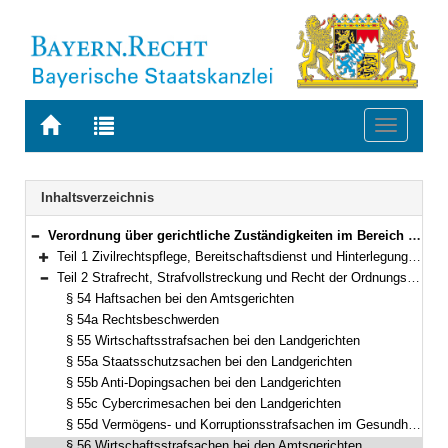
Zur
Zur
Toggle
Startseite
Trefferliste
navigati
von
der
BAYERN.RECHT
letzten
Navigation
Inhaltsverzeichnis
Suche
Verordnung über gerichtliche Zuständigkeiten im Bereich des Staatsministeriums der Justiz (Gerichtliche Zuständigkeitsverordnung Justiz – GZVJu) Vom 11. Juni 2012 (GVBl. S. 295) BayRS 300-3-1-J (§§ 1–62)
Bereich reduzieren
Teil 1 Zivilrechtspflege, Bereitschaftsdienst und Hinterlegung (§§ 1–53)
Bereich erweitern
Teil 2 Strafrecht, Strafvollstreckung und Recht der Ordnungswidrigkeiten (§§ 54–58)
Bereich reduzieren
§ 54 Haftsachen bei den Amtsgerichten
§ 54a Rechtsbeschwerden
§ 55 Wirtschaftsstrafsachen bei den Landgerichten
§ 55a Staatsschutzsachen bei den Landgerichten
§ 55b Anti-Dopingsachen bei den Landgerichten
§ 55c Cybercrimesachen bei den Landgerichten
§ 55d Vermögens- und Korruptionsstrafsachen im Gesundheitswesen bei den Landgerichten
§ 56 Wirtschaftsstrafsachen bei den Amtsgerichten