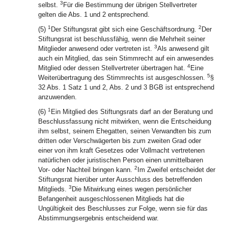
3
selbst.
Für die Bestimmung der übrigen Stellvertreter
gelten die Abs. 1 und 2 entsprechend.
1
2
(5)
Der Stiftungsrat gibt sich eine Geschäftsordnung.
Der
Stiftungsrat ist beschlussfähig, wenn die Mehrheit seiner
3
Mitglieder anwesend oder vertreten ist.
Als anwesend gilt
auch ein Mitglied, das sein Stimmrecht auf ein anwesendes
4
Mitglied oder dessen Stellvertreter übertragen hat.
Eine
5
Weiterübertragung des Stimmrechts ist ausgeschlossen.
§
32 Abs. 1 Satz 1 und 2, Abs. 2 und 3 BGB ist entsprechend
anzuwenden.
1
(6)
Ein Mitglied des Stiftungsrats darf an der Beratung und
Beschlussfassung nicht mitwirken, wenn die Entscheidung
ihm selbst, seinem Ehegatten, seinen Verwandten bis zum
dritten oder Verschwägerten bis zum zweiten Grad oder
einer von ihm kraft Gesetzes oder Vollmacht vertretenen
natürlichen oder juristischen Person einen unmittelbaren
2
Vor- oder Nachteil bringen kann.
Im Zweifel entscheidet der
Stiftungsrat hierüber unter Ausschluss des betreffenden
3
Mitglieds.
Die Mitwirkung eines wegen persönlicher
Befangenheit ausgeschlossenen Mitglieds hat die
Ungültigkeit des Beschlusses zur Folge, wenn sie für das
Abstimmungsergebnis entscheidend war.