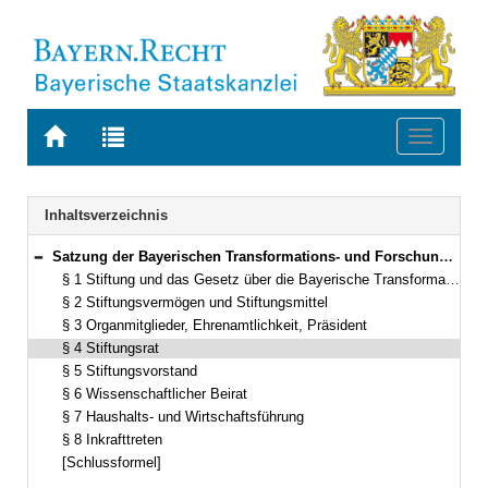
Zur
Zur
Toggle
Startseite
Trefferliste
navigati
von
der
BAYERN.RECHT
letzten
Navigation
Inhaltsverzeichnis
Suche
Satzung der Bayerischen Transformations- und Forschungsstiftung (TFoStS) Vom 12. Januar 2016 (GVBl. S. 7) BayRS 282-2-11-1-W (§§ 1–8)
Bereich reduzieren
§ 1 Stiftung und das Gesetz über die Bayerische Transformations- und Forschungsstiftung
§ 2 Stiftungsvermögen und Stiftungsmittel
§ 3 Organmitglieder, Ehrenamtlichkeit, Präsident
§ 4 Stiftungsrat
§ 5 Stiftungsvorstand
§ 6 Wissenschaftlicher Beirat
§ 7 Haushalts- und Wirtschaftsführung
§ 8 Inkrafttreten
[Schlussformel]