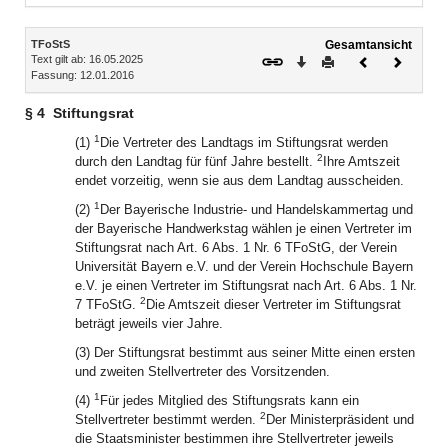
Inhalt
TFoStS
Gesamtansicht
Text gilt ab: 16.05.2025
Download
Drucken
Vorheriges
Nächste
Fassung: 12.01.2016
Dokument
Dokume
§ 4
Stiftungsrat
1
(1)
Die Vertreter des Landtags im Stiftungsrat werden
2
durch den Landtag für fünf Jahre bestellt.
Ihre Amtszeit
endet vorzeitig, wenn sie aus dem Landtag ausscheiden.
1
(2)
Der Bayerische Industrie- und Handelskammertag und
der Bayerische Handwerkstag wählen je einen Vertreter im
Stiftungsrat nach Art. 6 Abs. 1 Nr. 6 TFoStG, der Verein
Universität Bayern e.V. und der Verein Hochschule Bayern
e.V. je einen Vertreter im Stiftungsrat nach Art. 6 Abs. 1 Nr.
2
7 TFoStG.
Die Amtszeit dieser Vertreter im Stiftungsrat
beträgt jeweils vier Jahre.
(3) Der Stiftungsrat bestimmt aus seiner Mitte einen ersten
und zweiten Stellvertreter des Vorsitzenden.
1
(4)
Für jedes Mitglied des Stiftungsrats kann ein
2
Stellvertreter bestimmt werden.
Der Ministerpräsident und
die Staatsminister bestimmen ihre Stellvertreter jeweils