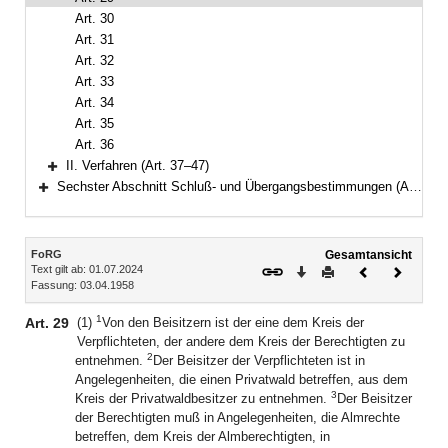
Art. 30
Art. 31
Art. 32
Art. 33
Art. 34
Art. 35
Art. 36
II. Verfahren (Art. 37–47)
Bereich erweitern
Sechster Abschnitt Schluß- und Übergangsbestimmungen (Art. 48–52)
Bereich erweitern
Inhalt
FoRG
Gesamtansicht
Text gilt ab: 01.07.2024
Download
Drucken
Vorheriges
Nächste
Fassung: 03.04.1958
Dokument
Dokume
1
Art. 29
(1)
Von den Beisitzern ist der eine dem Kreis der
Verpflichteten, der andere dem Kreis der Berechtigten zu
2
entnehmen.
Der Beisitzer der Verpflichteten ist in
Angelegenheiten, die einen Privatwald betreffen, aus dem
3
Kreis der Privatwaldbesitzer zu entnehmen.
Der Beisitzer
der Berechtigten muß in Angelegenheiten, die Almrechte
betreffen, dem Kreis der Almberechtigten, in