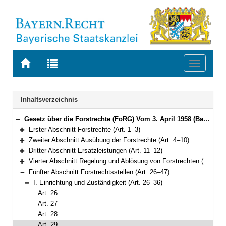
Zur
Zur
Toggle
Startseite
Trefferliste
navigati
von
der
BAYERN.RECHT
letzten
Navigation
Inhaltsverzeichnis
Suche
Gesetz über die Forstrechte (FoRG) Vom 3. April 1958 (BayRS V S. 536) BayRS 7902-7-L (Art. 1–52)
Bereich reduzieren
Erster Abschnitt Forstrechte (Art. 1–3)
Bereich erweitern
Zweiter Abschnitt Ausübung der Forstrechte (Art. 4–10)
Bereich erweitern
Dritter Abschnitt Ersatzleistungen (Art. 11–12)
Bereich erweitern
Vierter Abschnitt Regelung und Ablösung von Forstrechten (Art. 13–25)
Bereich erweitern
Fünfter Abschnitt Forstrechtsstellen (Art. 26–47)
Bereich reduzieren
I. Einrichtung und Zuständigkeit (Art. 26–36)
Bereich reduzieren
Art. 26
Art. 27
Art. 28
Art. 29