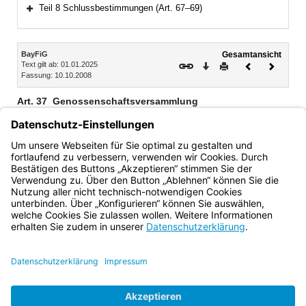
Bereich erweitern
Teil 8 Schlussbestimmungen (Art. 67–69)
Bereich erweitern
Inhalt
BayFiG
Gesamtansicht
Text gilt ab: 01.01.2025
Download
Drucken
Vorheriges
Nächste
Fassung: 10.10.2008
Dokument
Dokume
Art. 37
Genossenschaftsversammlung
Der Vorstand hat die Genossenschaftsversammlung
einzuberufen, wenn die satzungsmäßige Mindestzahl von
Genossen die Einberufung unter Angabe des Zwecks
beantragt.
Bayern.de
BayernPortal
Datenschutz
Impressum
Barrierefreiheit
Hilfe