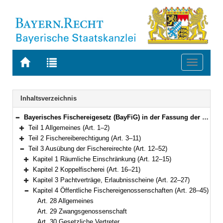
Zur
Zur
Toggle
Startseite
Trefferliste
navigati
von
der
BAYERN.RECHT
letzten
Navigation
Inhaltsverzeichnis
Suche
Bayerisches Fischereigesetz (BayFiG) in der Fassung der Bekanntmachung vom 10. Oktober 2008 (GVBl. S.840, 2009 S. 6) BayRS 793-1-L (Art. 1–69)
Bereich reduzieren
Teil 1 Allgemeines (Art. 1–2)
Bereich erweitern
Teil 2 Fischereiberechtigung (Art. 3–11)
Bereich erweitern
Teil 3 Ausübung der Fischereirechte (Art. 12–52)
Bereich reduzieren
Kapitel 1 Räumliche Einschränkung (Art. 12–15)
Bereich erweitern
Kapitel 2 Koppelfischerei (Art. 16–21)
Bereich erweitern
Kapitel 3 Pachtverträge, Erlaubnisscheine (Art. 22–27)
Bereich erweitern
Kapitel 4 Öffentliche Fischereigenossenschaften (Art. 28–45)
Bereich reduzieren
Art. 28 Allgemeines
Art. 29 Zwangsgenossenschaft
Art. 30 Gesetzliche Vertreter