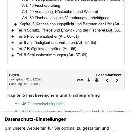
Art. 48 Fischerprüfung
Art. 49 Versagung, Rücknahme und Widerruf
Art. 50 Fischereiabgabe; Verordnungsermächtigung
Kapitel 6 Kennzeichnungspflicht und Betreten der Ufer (Art. 51–52)
Bereich erweitern
Teil 4 Schutz, Pflege und Entwicklung der Fischerei (Art. 53–59)
Bereich erweitern
Teil 5 Fischereiaufseher (Art. 60–61)
Bereich erweitern
Teil 6 Zuständigkeit und Verfahren (Art. 62–65)
Bereich erweitern
Teil 7 Bußgeldvorschriften (Art. 66)
Bereich erweitern
Teil 8 Schlussbestimmungen (Art. 67–69)
Bereich erweitern
Inhalt
BayFiG
Gesamtansicht
Text gilt ab: 01.01.2025
Download
Drucken
Vorheriges
Nächste
Fassung: 10.10.2008
Dokument
Dokume
Kapitel 5 Fischereischein und Fischerprüfung
Art. 46 Fischereischeinpflicht
Art. 47 Gültigkeitsdauer; Fischereiausübung durch Minderjährige
Art. 48 Fischerprüfung
Art. 49 Versagung, Rücknahme und Widerruf