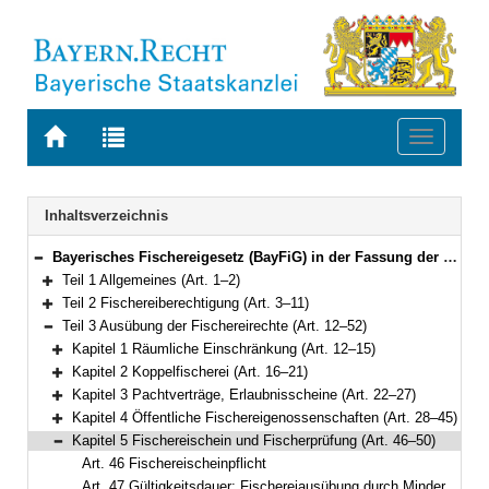
Zur
Zur
Toggle
Startseite
Trefferliste
navigati
von
der
BAYERN.RECHT
letzten
Navigation
Inhaltsverzeichnis
Suche
Bayerisches Fischereigesetz (BayFiG) in der Fassung der Bekanntmachung vom 10. Oktober 2008 (GVBl. S.840, 2009 S. 6) BayRS 793-1-L (Art. 1–69)
Bereich reduzieren
Teil 1 Allgemeines (Art. 1–2)
Bereich erweitern
Teil 2 Fischereiberechtigung (Art. 3–11)
Bereich erweitern
Teil 3 Ausübung der Fischereirechte (Art. 12–52)
Bereich reduzieren
Kapitel 1 Räumliche Einschränkung (Art. 12–15)
Bereich erweitern
Kapitel 2 Koppelfischerei (Art. 16–21)
Bereich erweitern
Kapitel 3 Pachtverträge, Erlaubnisscheine (Art. 22–27)
Bereich erweitern
Kapitel 4 Öffentliche Fischereigenossenschaften (Art. 28–45)
Bereich erweitern
Kapitel 5 Fischereischein und Fischerprüfung (Art. 46–50)
Bereich reduzieren
Art. 46 Fischereischeinpflicht
Art. 47 Gültigkeitsdauer; Fischereiausübung durch Minderjährige