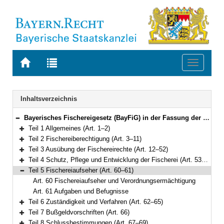
Zur
Zur
Toggle
Startseite
Trefferliste
navigati
von
der
BAYERN.RECHT
letzten
Navigation
Inhaltsverzeichnis
Suche
Bayerisches Fischereigesetz (BayFiG) in der Fassung der Bekanntmachung vom 10. Oktober 2008 (GVBl. S.840, 2009 S. 6) BayRS 793-1-L (Art. 1–69)
Bereich reduzieren
Teil 1 Allgemeines (Art. 1–2)
Bereich erweitern
Teil 2 Fischereiberechtigung (Art. 3–11)
Bereich erweitern
Teil 3 Ausübung der Fischereirechte (Art. 12–52)
Bereich erweitern
Teil 4 Schutz, Pflege und Entwicklung der Fischerei (Art. 53–59)
Bereich erweitern
Teil 5 Fischereiaufseher (Art. 60–61)
Bereich reduzieren
Art. 60 Fischereiaufseher und Verordnungsermächtigung
Art. 61 Aufgaben und Befugnisse
Teil 6 Zuständigkeit und Verfahren (Art. 62–65)
Bereich erweitern
Teil 7 Bußgeldvorschriften (Art. 66)
Bereich erweitern
Teil 8 Schlussbestimmungen (Art. 67–69)