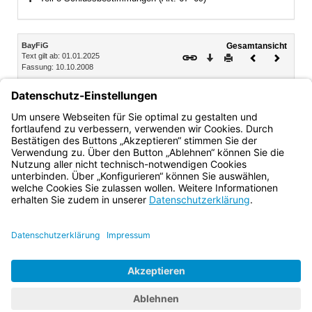
Bereich erweitern
Inhalt
BayFiG
Gesamtansicht
Text gilt ab: 01.01.2025
Download
Drucken
Vorheriges
Nächste
Fassung: 10.10.2008
Dokument
Dokume
Teil 5 Fischereiaufseher
Art. 60 Fischereiaufseher und Verordnungsermächtigung
Art. 61 Aufgaben und Befugnisse
Bayern.de
BayernPortal
Datenschutz
Impressum
Barrierefreiheit
Hilfe
Kontakt