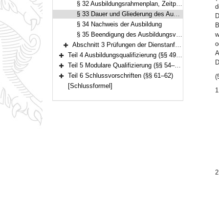
§ 32 Ausbildungsrahmenplan, Zeitplan
d
§ 33 Dauer und Gliederung des Ausbildungsverhältnisses
D
§ 34 Nachweis der Ausbildung
B
§ 35 Beendigung des Ausbildungsverhältnisses
w
o
Abschnitt 3 Prüfungen der Dienstanfänger und Dienstanfängerinnen (§§ 36–48)
Bereich erweitern
A
Teil 4 Ausbildungsqualifizierung (§§ 49–53)
Bereich erweitern
D
Teil 5 Modulare Qualifizierung (§§ 54–60)
Bereich erweitern
Teil 6 Schlussvorschriften (§§ 61–62)
(
Bereich erweitern
[Schlussformel]
1
2