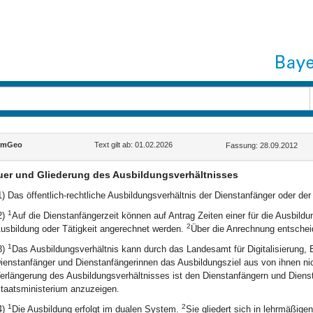
rmGeo
Text gilt ab: 01.02.2026
Fassung: 28.09.2012
er und Gliederung des Ausbildungsverhältnisses
1) Das öffentlich-rechtliche Ausbildungsverhältnis der Dienstanfänger oder de
1
2)
Auf die Dienstanfängerzeit können auf Antrag Zeiten einer für die Ausbildun
2
usbildung oder Tätigkeit angerechnet werden.
Über die Anrechnung entschei
1
3)
Das Ausbildungsverhältnis kann durch das Landesamt für Digitalisierung,
ienstanfänger und Dienstanfängerinnen das Ausbildungsziel aus von ihnen nic
erlängerung des Ausbildungsverhältnisses ist den Dienstanfängern und Dienst
taatsministerium anzuzeigen.
1
2
4)
Die Ausbildung erfolgt im dualen System.
Sie gliedert sich in lehrmäßige