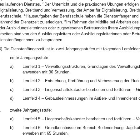
3
es laufenden Dienstes.
Der Unterricht und die praktischen Übungen erfolge
igitalisierung, Breitband und Vermessung, der Ämter für Digitalisierung, Bre
4
erufsschule.
Hausaufgaben der Berufsschule haben die Dienstanfänger und 
5
ährend der Dienstzeit zu erledigen.
Im Rahmen der Mithilfe bei Arbeiten des 
der Ausbildungsleiterinnen oder zugewiesenen Betreuenden ihrem Ausbildung
rbeiten sind von den Ausbildungsleitern oder Ausbildungsleiterinnen oder Be
ienstanfängerinnen zu besprechen.
5) Die Dienstanfängerzeit ist in zwei Jahrgangsstufen mit folgenden Lernfeldern
.
erste Jahrgangsstufe:
a)
Lernfeld 1 – Verwaltungsstrukturen, Grundlagen des Verwaltung
anwenden mit 36 Stunden,
b)
Lernfeld 2 – Entstehung, Fortführung und Verbesserung der Flurk
c)
Lernfeld 3 – Liegenschaftskataster bearbeiten und fortführen – 
d)
Lernfeld 4 – Gebäudeeinmessungen im Außen- und Innendienst d
.
zweite Jahrgangsstufe:
a)
Lernfeld 5 – Liegenschaftskataster bearbeiten und fortführen – V
b)
Lernfeld 6 – Grundkenntnisse im Bereich Bodenordnung, Jagdka
erwerben mit 65 Stunden,