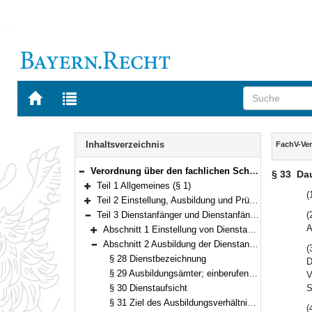
Zur
Zur
Startseite
Trefferliste
von
der
Navigation
BAYERN.RECHT
letzten
Inhalt
Inhaltsverzeichnis
FachV-Ve
Suche
Verordnung über den fachlichen Schwerpunkt Vermessung und Geoinformation (FachV-VermGeo) Vom 28. September 2012 (GVBl. S. 493) BayRS 2038-3-5-5-F (§§ 1–62)
§ 33
Dau
Bereich reduzieren
Teil 1 Allgemeines (§ 1)
Bereich erweitern
(
Teil 2 Einstellung, Ausbildung und Prüfung (§§ 2–25)
Bereich erweitern
Teil 3 Dienstanfänger und Dienstanfängerinnen (§§ 26–48)
(
Bereich reduzieren
A
Abschnitt 1 Einstellung von Dienstanfängern und Dienstanfängerinnen (§§ 26–27)
Bereich erweitern
Abschnitt 2 Ausbildung der Dienstanfänger und Dienstanfängerinnen (§§ 28–35)
(
Bereich reduzieren
§ 28 Dienstbezeichnung
D
§ 29 Ausbildungsämter; einberufende Stelle
V
§ 30 Dienstaufsicht
S
§ 31 Ziel des Ausbildungsverhältnisses
(