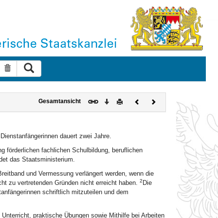
Suche ausführen
Suche zurücksetzen
Download
Drucken
Vorheriges
Nächstes
Gesamtansicht
Dokument
Dokument
r Dienstanfängerinnen dauert zwei Jahre.
g förderlichen fachlichen Schulbildung, beruflichen
det das Staatsministerium.
 Breitband und Vermessung verlängert werden, wenn die
2
ht zu vertretenden Gründen nicht erreicht haben.
Die
anfängerinnen schriftlich mitzuteilen und dem
n Unterricht, praktische Übungen sowie Mithilfe bei Arbeiten