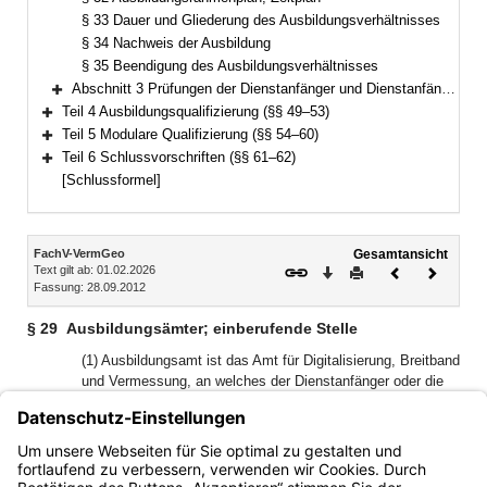
§ 33 Dauer und Gliederung des Ausbildungsverhältnisses
§ 34 Nachweis der Ausbildung
§ 35 Beendigung des Ausbildungsverhältnisses
Abschnitt 3 Prüfungen der Dienstanfänger und Dienstanfängerinnen (§§ 36–48)
Bereich erweitern
Teil 4 Ausbildungsqualifizierung (§§ 49–53)
Bereich erweitern
Teil 5 Modulare Qualifizierung (§§ 54–60)
Bereich erweitern
Teil 6 Schlussvorschriften (§§ 61–62)
Bereich erweitern
[Schlussformel]
Inhalt
FachV-VermGeo
Gesamtansicht
Text gilt ab: 01.02.2026
Download
Drucken
Vorheriges
Nächste
Fassung: 28.09.2012
Dokument
Dokume
§ 29
Ausbildungsämter; einberufende Stelle
(1) Ausbildungsamt ist das Amt für Digitalisierung, Breitband
und Vermessung, an welches der Dienstanfänger oder die
Dienstanfängerin zur Ableistung der Dienstanfängerzeit
einberufen wird.
(2) Einberufende Stelle ist das Landesamt für
Digitalisierung, Breitband und Vermessung.