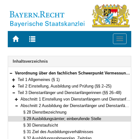
Zur
Zur
Toggle
Startseite
Trefferliste
navigati
von
der
BAYERN.RECHT
letzten
Navigation
Inhaltsverzeichnis
Suche
Verordnung über den fachlichen Schwerpunkt Vermessung und Geoinformation (FachV-VermGeo) Vom 28. September 2012 (GVBl. S. 493) BayRS 2038-3-5-5-F (§§ 1–62)
Bereich reduzieren
Teil 1 Allgemeines (§ 1)
Bereich erweitern
Teil 2 Einstellung, Ausbildung und Prüfung (§§ 2–25)
Bereich erweitern
Teil 3 Dienstanfänger und Dienstanfängerinnen (§§ 26–48)
Bereich reduzieren
Abschnitt 1 Einstellung von Dienstanfängern und Dienstanfängerinnen (§§ 26–27)
Bereich erweitern
Abschnitt 2 Ausbildung der Dienstanfänger und Dienstanfängerinnen (§§ 28–35)
Bereich reduzieren
§ 28 Dienstbezeichnung
§ 29 Ausbildungsämter; einberufende Stelle
§ 30 Dienstaufsicht
§ 31 Ziel des Ausbildungsverhältnisses
§ 32 Ausbildungsrahmenplan, Zeitplan