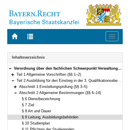
Zur
Zur
Toggle
Startseite
Trefferliste
navigati
von
der
BAYERN.RECHT
letzten
Navigation
Inhaltsverzeichnis
Suche
Verordnung über den fachlichen Schwerpunkt Verwaltungsinformatik (Fachverordnung Verwaltungsinformatik – FachV-VI) Vom 24. April 2012 (GVBl. S. 159) BayRS 2038-3-1-6-F (§§ 1–45)
Bereich reduzieren
Teil 1 Allgemeine Vorschriften (§§ 1–2)
Bereich erweitern
Teil 2 Ausbildung für den Einstieg in der 3. Qualifikationsebene (§§ 3–18)
Bereich reduzieren
Abschnitt 1 Einstellungsprüfung (§§ 3–5)
Bereich erweitern
Abschnitt 2 Allgemeine Bestimmungen (§§ 6–14)
Bereich reduzieren
§ 6 Dienstbezeichnung
§ 7 Ziel
§ 8 Art und Dauer
§ 9 Leitung, Ausbildungsbehörden
§ 10 Studienplan
§ 11 Pflichten der Studierenden