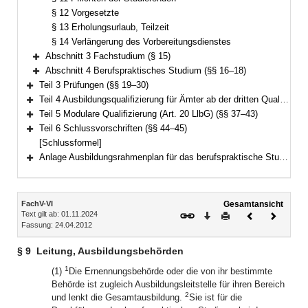
§ 12 Vorgesetzte
§ 13 Erholungsurlaub, Teilzeit
§ 14 Verlängerung des Vorbereitungsdienstes
Abschnitt 3 Fachstudium (§ 15)
Bereich erweitern
Abschnitt 4 Berufspraktisches Studium (§§ 16–18)
Bereich erweitern
Teil 3 Prüfungen (§§ 19–30)
Bereich erweitern
Teil 4 Ausbildungsqualifizierung für Ämter ab der dritten Qualifikationsebene (Art. 37 LlbG) (§§ 31–36)
Bereich erweitern
Teil 5 Modulare Qualifizierung (Art. 20 LlbG) (§§ 37–43)
Bereich erweitern
Teil 6 Schlussvorschriften (§§ 44–45)
Bereich erweitern
[Schlussformel]
Anlage Ausbildungsrahmenplan für das berufspraktische Studium
Bereich erweitern
Inhalt
FachV-VI
Gesamtansicht
Text gilt ab: 01.11.2024
Download
Drucken
Vorheriges
Nächste
Fassung: 24.04.2012
Dokument
Dokume
§ 9
Leitung, Ausbildungsbehörden
1
(1)
Die Ernennungsbehörde oder die von ihr bestimmte
Behörde ist zugleich Ausbildungsleitstelle für ihren Bereich
2
und lenkt die Gesamtausbildung.
Sie ist für die