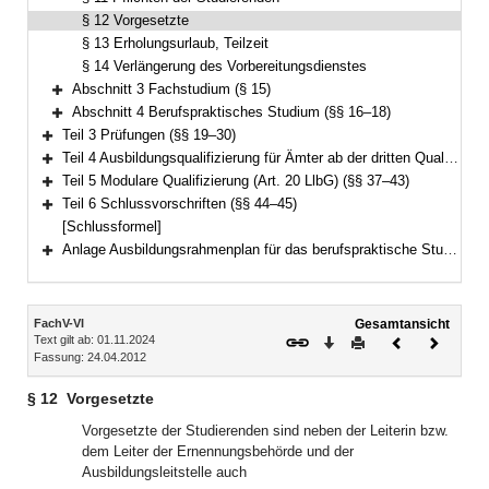
§ 12 Vorgesetzte
§ 13 Erholungsurlaub, Teilzeit
§ 14 Verlängerung des Vorbereitungsdienstes
Abschnitt 3 Fachstudium (§ 15)
Bereich erweitern
Abschnitt 4 Berufspraktisches Studium (§§ 16–18)
Bereich erweitern
Teil 3 Prüfungen (§§ 19–30)
Bereich erweitern
Teil 4 Ausbildungsqualifizierung für Ämter ab der dritten Qualifikationsebene (Art. 37 LlbG) (§§ 31–36)
Bereich erweitern
Teil 5 Modulare Qualifizierung (Art. 20 LlbG) (§§ 37–43)
Bereich erweitern
Teil 6 Schlussvorschriften (§§ 44–45)
Bereich erweitern
[Schlussformel]
Anlage Ausbildungsrahmenplan für das berufspraktische Studium
Bereich erweitern
Inhalt
FachV-VI
Gesamtansicht
Text gilt ab: 01.11.2024
Download
Drucken
Vorheriges
Nächste
Fassung: 24.04.2012
Dokument
Dokume
§ 12
Vorgesetzte
Vorgesetzte der Studierenden sind neben der Leiterin bzw.
dem Leiter der Ernennungsbehörde und der
Ausbildungsleitstelle auch