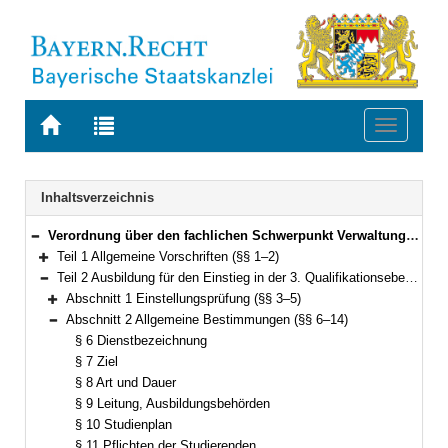
Zur
Zur
Toggle
Startseite
Trefferliste
navigati
von
der
BAYERN.RECHT
letzten
Navigation
Inhaltsverzeichnis
Suche
Verordnung über den fachlichen Schwerpunkt Verwaltungsinformatik (Fachverordnung Verwaltungsinformatik – FachV-VI) Vom 24. April 2012 (GVBl. S. 159) BayRS 2038-3-1-6-F (§§ 1–45)
Bereich reduzieren
Teil 1 Allgemeine Vorschriften (§§ 1–2)
Bereich erweitern
Teil 2 Ausbildung für den Einstieg in der 3. Qualifikationsebene (§§ 3–18)
Bereich reduzieren
Abschnitt 1 Einstellungsprüfung (§§ 3–5)
Bereich erweitern
Abschnitt 2 Allgemeine Bestimmungen (§§ 6–14)
Bereich reduzieren
§ 6 Dienstbezeichnung
§ 7 Ziel
§ 8 Art und Dauer
§ 9 Leitung, Ausbildungsbehörden
§ 10 Studienplan
§ 11 Pflichten der Studierenden