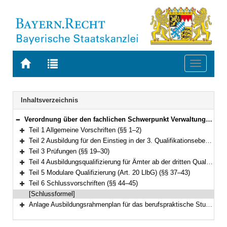
Zur
Zur
Toggle
Startseite
Trefferliste
navigati
von
der
BAYERN.RECHT
letzten
Navigation
Inhaltsverzeichnis
Suche
Verordnung über den fachlichen Schwerpunkt Verwaltungsinformatik (Fachverordnung Verwaltungsinformatik – FachV-VI) Vom 24. April 2012 (GVBl. S. 159) BayRS 2038-3-1-6-F (§§ 1–45)
Bereich reduzieren
Teil 1 Allgemeine Vorschriften (§§ 1–2)
Bereich erweitern
Teil 2 Ausbildung für den Einstieg in der 3. Qualifikationsebene (§§ 3–18)
Bereich erweitern
Teil 3 Prüfungen (§§ 19–30)
Bereich erweitern
Teil 4 Ausbildungsqualifizierung für Ämter ab der dritten Qualifikationsebene (Art. 37 LlbG) (§§ 31–36)
Bereich erweitern
Teil 5 Modulare Qualifizierung (Art. 20 LlbG) (§§ 37–43)
Bereich erweitern
Teil 6 Schlussvorschriften (§§ 44–45)
Bereich erweitern
[Schlussformel]
Anlage Ausbildungsrahmenplan für das berufspraktische Studium
Bereich erweitern