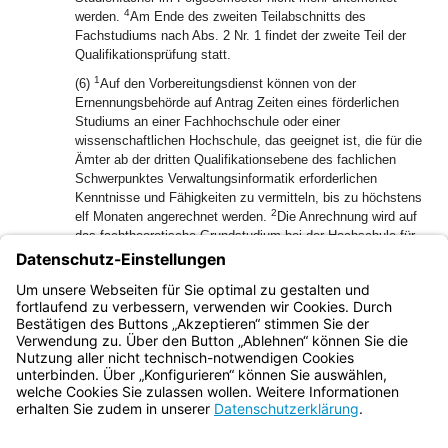
4
werden.
Am Ende des zweiten Teilabschnitts des
Fachstudiums nach Abs. 2 Nr. 1 findet der zweite Teil der
Qualifikationsprüfung statt.
1
(6)
Auf den Vorbereitungsdienst können von der
Ernennungsbehörde auf Antrag Zeiten eines förderlichen
Studiums an einer Fachhochschule oder einer
wissenschaftlichen Hochschule, das geeignet ist, die für die
Ämter ab der dritten Qualifikationsebene des fachlichen
Schwerpunktes Verwaltungsinformatik erforderlichen
Kenntnisse und Fähigkeiten zu vermitteln, bis zu höchstens
2
elf Monaten angerechnet werden.
Die Anrechnung wird auf
das fachtheoretische Grundstudium bei der Hochschule für
Angewandte Wissenschaften Hof sowie das vor- und
zwischengelagerte berufspraktische Studium
3
vorgenommen.
Der Antrag ist spätestens einen Monat vor
Beginn der Ausbildung zu stellen.
Bayern.de
BayernPortal
Datenschutz