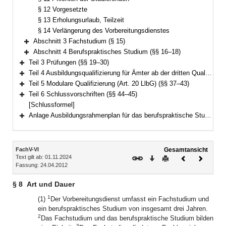
§ 12 Vorgesetzte
§ 13 Erholungsurlaub, Teilzeit
§ 14 Verlängerung des Vorbereitungsdienstes
Abschnitt 3 Fachstudium (§ 15)
Bereich erweitern
Abschnitt 4 Berufspraktisches Studium (§§ 16–18)
Bereich erweitern
Teil 3 Prüfungen (§§ 19–30)
Bereich erweitern
Teil 4 Ausbildungsqualifizierung für Ämter ab der dritten Qualifikationsebene (Art. 37 LlbG) (§§ 31–36)
Bereich erweitern
Teil 5 Modulare Qualifizierung (Art. 20 LlbG) (§§ 37–43)
Bereich erweitern
Teil 6 Schlussvorschriften (§§ 44–45)
Bereich erweitern
[Schlussformel]
Anlage Ausbildungsrahmenplan für das berufspraktische Studium
Bereich erweitern
Inhalt
FachV-VI
Gesamtansicht
Text gilt ab: 01.11.2024
Download
Drucken
Vorheriges
Nächste
Fassung: 24.04.2012
Dokument
Dokume
§ 8
Art und Dauer
1
(1)
Der Vorbereitungsdienst umfasst ein Fachstudium und
ein berufspraktisches Studium von insgesamt drei Jahren.
2
Das Fachstudium und das berufspraktische Studium bilden
3