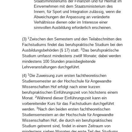
Staatsministeriums der Finanzen und für Heimat im
Einvernehmen mit dem Staatsministerium des
Innern, für Sport und Integration zulässig, wenn die
Abweichungen der Anpassung an veränderte
Verhältnisse dienen oder im Interesse einer
sinnvollen Ausbildung erforderlich erscheinen.
1
(3)
Zwischen den Semestern und den Teilabschnitten des
Fachstudiums findet das berufspraktische Studium bei den
2
Ausbildungsbehörden (§ 17) statt.
Das berufspraktische
Studium umfasst mindestens zwölf Monate; dabei werden
mindestens 100 Stunden praxisbegleitende
Lehrveranstaltungen durchgeführt.
1
(4)
Die Zuweisung zum ersten fachtheoretischen
Studiensemester an der Hochschule für Angewandte
Wissenschaften Hof erfolgt nach einer kurzen
berufspraktischen Einführungszeit von höchstens einem
2
Monat.
Während dieser Einführungszeit kann ein
vorbereitender Kurs für das Fachstudium durchgeführt
3
werden.
Nach den beiden ersten fachtheoretischen
Studiensemestern an der Hochschule für Angewandte
Wissenschaften Hof, die durch ein berufspraktisches
Studium getrennt sind, findet in einem Zeitraum von
mindestens sieben Monaten der erste Teil des Studiums