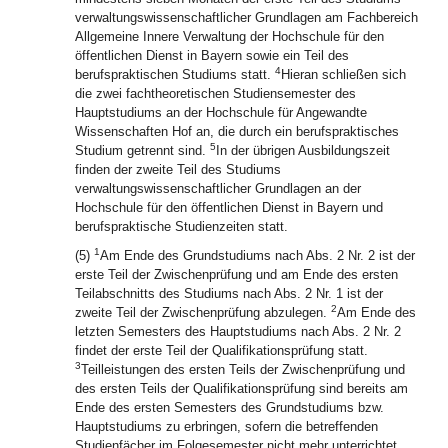
verwaltungswissenschaftlicher Grundlagen am Fachbereich
Allgemeine Innere Verwaltung der Hochschule für den
öffentlichen Dienst in Bayern sowie ein Teil des
4
berufspraktischen Studiums statt.
Hieran schließen sich
die zwei fachtheoretischen Studiensemester des
Hauptstudiums an der Hochschule für Angewandte
Wissenschaften Hof an, die durch ein berufspraktisches
5
Studium getrennt sind.
In der übrigen Ausbildungszeit
finden der zweite Teil des Studiums
verwaltungswissenschaftlicher Grundlagen an der
Hochschule für den öffentlichen Dienst in Bayern und
berufspraktische Studienzeiten statt.
1
(5)
Am Ende des Grundstudiums nach Abs. 2 Nr. 2 ist der
erste Teil der Zwischenprüfung und am Ende des ersten
Teilabschnitts des Studiums nach Abs. 2 Nr. 1 ist der
2
zweite Teil der Zwischenprüfung abzulegen.
Am Ende des
letzten Semesters des Hauptstudiums nach Abs. 2 Nr. 2
findet der erste Teil der Qualifikationsprüfung statt.
3
Teilleistungen des ersten Teils der Zwischenprüfung und
des ersten Teils der Qualifikationsprüfung sind bereits am
Ende des ersten Semesters des Grundstudiums bzw.
Hauptstudiums zu erbringen, sofern die betreffenden
Studienfächer im Folgesemester nicht mehr unterrichtet