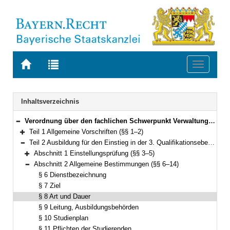
Zur
Zur
Toggle
Startseite
Trefferliste
navigati
von
der
BAYERN.RECHT
letzten
Navigation
Inhaltsverzeichnis
Suche
Verordnung über den fachlichen Schwerpunkt Verwaltungsinformatik (Fachverordnung Verwaltungsinformatik – FachV-VI) Vom 24. April 2012 (GVBl. S. 159) BayRS 2038-3-1-6-F (§§ 1–45)
Bereich reduzieren
Teil 1 Allgemeine Vorschriften (§§ 1–2)
Bereich erweitern
Teil 2 Ausbildung für den Einstieg in der 3. Qualifikationsebene (§§ 3–18)
Bereich reduzieren
Abschnitt 1 Einstellungsprüfung (§§ 3–5)
Bereich erweitern
Abschnitt 2 Allgemeine Bestimmungen (§§ 6–14)
Bereich reduzieren
§ 6 Dienstbezeichnung
§ 7 Ziel
§ 8 Art und Dauer
§ 9 Leitung, Ausbildungsbehörden
§ 10 Studienplan
§ 11 Pflichten der Studierenden