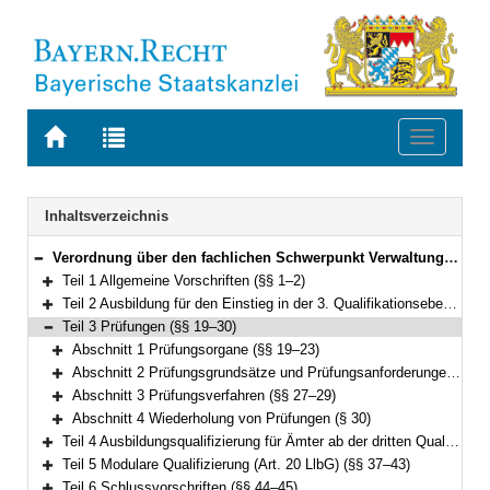
Zur
Zur
Toggle
Startseite
Trefferliste
navigati
von
der
BAYERN.RECHT
letzten
Navigation
Inhaltsverzeichnis
Suche
Verordnung über den fachlichen Schwerpunkt Verwaltungsinformatik (Fachverordnung Verwaltungsinformatik – FachV-VI) Vom 24. April 2012 (GVBl. S. 159) BayRS 2038-3-1-6-F (§§ 1–45)
Bereich reduzieren
Teil 1 Allgemeine Vorschriften (§§ 1–2)
Bereich erweitern
Teil 2 Ausbildung für den Einstieg in der 3. Qualifikationsebene (§§ 3–18)
Bereich erweitern
Teil 3 Prüfungen (§§ 19–30)
Bereich reduzieren
Abschnitt 1 Prüfungsorgane (§§ 19–23)
Bereich erweitern
Abschnitt 2 Prüfungsgrundsätze und Prüfungsanforderungen (§§ 24–26)
Bereich erweitern
Abschnitt 3 Prüfungsverfahren (§§ 27–29)
Bereich erweitern
Abschnitt 4 Wiederholung von Prüfungen (§ 30)
Bereich erweitern
Teil 4 Ausbildungsqualifizierung für Ämter ab der dritten Qualifikationsebene (Art. 37 LlbG) (§§ 31–36)
Bereich erweitern
Teil 5 Modulare Qualifizierung (Art. 20 LlbG) (§§ 37–43)
Bereich erweitern
Teil 6 Schlussvorschriften (§§ 44–45)