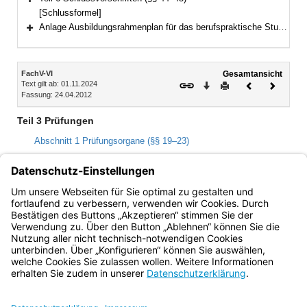
Bereich erweitern
[Schlussformel]
Anlage Ausbildungsrahmenplan für das berufspraktische Studium
Bereich erweitern
Inhalt
FachV-VI
Gesamtansicht
Text gilt ab: 01.11.2024
Download
Drucken
Vorheriges
Nächste
Fassung: 24.04.2012
Dokument
Dokume
Teil 3 Prüfungen
Abschnitt 1 Prüfungsorgane (§§ 19–23)
Abschnitt 2 Prüfungsgrundsätze und Prüfungsanforderungen (§§
24–26)
Abschnitt 3 Prüfungsverfahren (§§ 27–29)
Abschnitt 4 Wiederholung von Prüfungen (§ 30)
Bayern.de
BayernPortal
Datenschutz