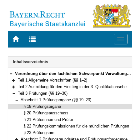
Zur
Zur
Toggle
Startseite
Trefferliste
navigati
von
der
BAYERN.RECHT
letzten
Navigation
Inhaltsverzeichnis
Suche
Verordnung über den fachlichen Schwerpunkt Verwaltungsinformatik (Fachverordnung Verwaltungsinformatik – FachV-VI) Vom 24. April 2012 (GVBl. S. 159) BayRS 2038-3-1-6-F (§§ 1–45)
Bereich reduzieren
Teil 1 Allgemeine Vorschriften (§§ 1–2)
Bereich erweitern
Teil 2 Ausbildung für den Einstieg in der 3. Qualifikationsebene (§§ 3–18)
Bereich erweitern
Teil 3 Prüfungen (§§ 19–30)
Bereich reduzieren
Abschnitt 1 Prüfungsorgane (§§ 19–23)
Bereich reduzieren
§ 19 Prüfungsorgane
§ 20 Prüfungsausschuss
§ 21 Prüferinnen und Prüfer
§ 22 Prüfungskommissionen für die mündlichen Prüfungen
§ 23 Prüfungsamt
Abschnitt 2 Prüfungsgrundsätze und Prüfungsanforderungen (§§ 24–26)