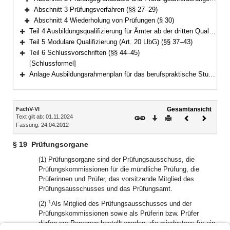
Bereich erweitern
Abschnitt 3 Prüfungsverfahren (§§ 27–29)
Bereich erweitern
Abschnitt 4 Wiederholung von Prüfungen (§ 30)
Bereich erweitern
Teil 4 Ausbildungsqualifizierung für Ämter ab der dritten Qualifikationsebene (Art. 37 LlbG) (§§ 31–36)
Bereich erweitern
Teil 5 Modulare Qualifizierung (Art. 20 LlbG) (§§ 37–43)
Bereich erweitern
Teil 6 Schlussvorschriften (§§ 44–45)
Bereich erweitern
[Schlussformel]
Anlage Ausbildungsrahmenplan für das berufspraktische Studium
Bereich erweitern
Inhalt
FachV-VI
Gesamtansicht
Text gilt ab: 01.11.2024
Download
Drucken
Vorheriges
Nächste
Fassung: 24.04.2012
Dokument
Dokume
§ 19
Prüfungsorgane
(1) Prüfungsorgane sind der Prüfungsausschuss, die
Prüfungskommissionen für die mündliche Prüfung, die
Prüferinnen und Prüfer, das vorsitzende Mitglied des
Prüfungsausschusses und das Prüfungsamt.
1
(2)
Als Mitglied des Prüfungsausschusses und der
Prüfungskommissionen sowie als Prüferin bzw. Prüfer
dürfen nur Personen bestellt werden, die mindestens für ein