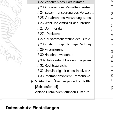
M
§ 22 Verfahren des Hörfunkrates
V
§ 23 Aufgaben des Verwaltungsrates
§ 24 Zusammensetzung des Verwaltungsrates
(
§ 25 Verfahren des Verwaltungsrates
w
§ 26 Wahl und Amtszeit des Intendanten
(
§ 27 Der Intendant
Ö
§ 27a Direktoren
A
§ 27b Zusammensetzung des Direktoriums, Aufgaben
A
§ 28 Zustimmungspflichtige Rechtsgeschäfte des Intendanten
n
§ 29 Finanzierung
(
§ 30 Haushaltswirtschaft
d
§ 30a Jahresabschluss und Lagebericht
A
§ 31 Rechtsaufsicht
w
§ 32 Unzulässigkeit eines Insolvenzverfahrens
V
K
§ 33 Informationspflicht, Personalvertretungsrecht
F
V. Abschnitt Übergangs- und Schlußbestimmungen (§§ 34–35)
Bereich erweitern
[Schlussformel]
(
Anlage Protokollerklärungen zum Staatsvertrag
Bayern.de