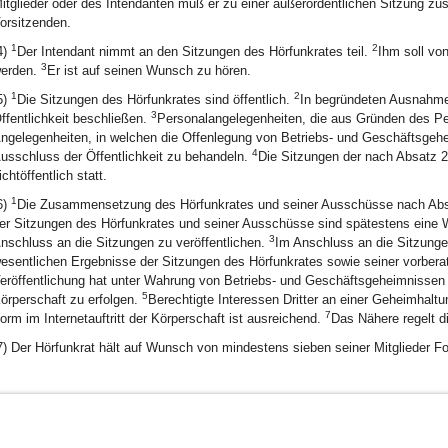
itglieder oder des Intendanten muß er zu einer außerordentlichen Sitzung z
orsitzenden.
1
2
4)
Der Intendant nimmt an den Sitzungen des Hörfunkrates teil.
Ihm soll vo
3
erden.
Er ist auf seinen Wunsch zu hören.
1
2
5)
Die Sitzungen des Hörfunkrates sind öffentlich.
In begründeten Ausnahmef
3
ffentlichkeit beschließen.
Personalangelegenheiten, die aus Gründen des Per
ngelegenheiten, in welchen die Offenlegung von Betriebs- und Geschäftsgeheim
4
usschluss der Öffentlichkeit zu behandeln.
Die Sitzungen der nach Absatz 2
ichtöffentlich statt.
1
6)
Die Zusammensetzung des Hörfunkrates und seiner Ausschüsse nach Absat
er Sitzungen des Hörfunkrates und seiner Ausschüsse sind spätestens eine 
3
nschluss an die Sitzungen zu veröffentlichen.
Im Anschluss an die Sitzung
esentlichen Ergebnisse der Sitzungen des Hörfunkrates sowie seiner vorber
eröffentlichung hat unter Wahrung von Betriebs- und Geschäftsgeheimnissen
5
örperschaft zu erfolgen.
Berechtigte Interessen Dritter an einer Geheimhalt
7
orm im Internetauftritt der Körperschaft ist ausreichend.
Das Nähere regelt d
7) Der Hörfunkrat hält auf Wunsch von mindestens sieben seiner Mitglieder Fo
BayernPortal
Datenschutz