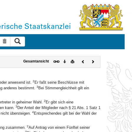
Suche ausführen
Suche zurücksetzen
Download
Drucken
Vorheriges
Nächstes
Gesamtansicht
Dokument
Dokument
2
ieder anwesend ist.
Er faßt seine Beschlüsse mit
3
rag anderes bestimmt.
Bei Stimmengleichheit gilt ein
2
ertreter in geheimer Wahl.
Er gibt sich eine
3
den kann.
Der Anteil der Mitglieder nach § 21 Abs. 1 Satz 1
4
 nicht übersteigen.
Entsprechendes gilt bei der Wahl der
2
itzung zusammen.
Auf Antrag von einem Fünftel seiner
3