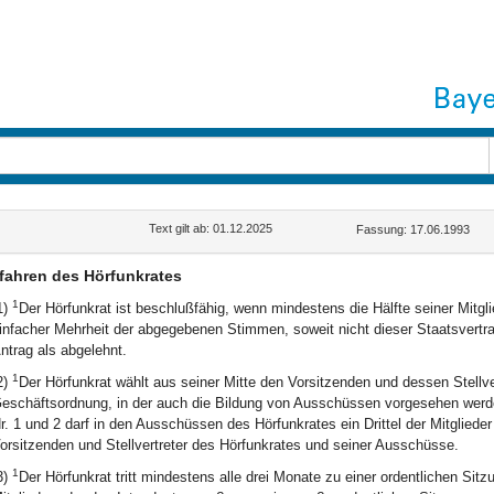
Text gilt ab: 01.12.2025
Fassung: 17.06.1993
fahren des Hörfunkrates
1
1)
Der Hörfunkrat ist beschlußfähig, wenn mindestens die Hälfte seiner Mitgl
infacher Mehrheit der abgegebenen Stimmen, soweit nicht dieser Staatsvert
ntrag als abgelehnt.
1
2)
Der Hörfunkrat wählt aus seiner Mitte den Vorsitzenden und dessen Stellv
eschäftsordnung, in der auch die Bildung von Ausschüssen vorgesehen wer
r. 1 und 2 darf in den Ausschüssen des Hörfunkrates ein Drittel der Mitglieder
orsitzenden und Stellvertreter des Hörfunkrates und seiner Ausschüsse.
1
3)
Der Hörfunkrat tritt mindestens alle drei Monate zu einer ordentlichen S