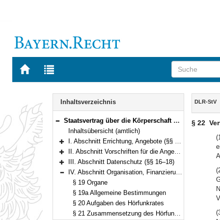
Zur
Zur
Startseite
Trefferliste
von
der
Navigation
BAYERN.RECHT
letzten
Inhalt
Inhaltsverzeichnis
DLR-StV
Suche
Staatsvertrag über die Körperschaft des öffentlichen Rechts „Deutschlandradio“ (Deutschlandradio-Staatsvertrag – DLR-StV) Vom 17. Juni 1993 (§§ 1–35)
§ 22
Ver
Bereich reduzieren
Inhaltsübersicht (amtlich)
(
I. Abschnitt Errichtung, Angebote (§§ 1–5)
e
Bereich erweitern
II. Abschnitt Vorschriften für die Angebote (§§ 6–15)
A
Bereich erweitern
III. Abschnitt Datenschutz (§§ 16–18)
Bereich erweitern
(
IV. Abschnitt Organisation, Finanzierung, Haushalt (§§ 19–33)
Bereich reduzieren
G
§ 19 Organe
N
§ 19a Allgemeine Bestimmungen
V
§ 20 Aufgaben des Hörfunkrates
(
§ 21 Zusammensetzung des Hörfunkrates