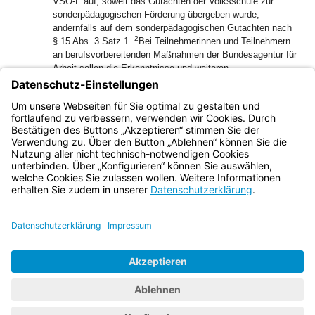
VSO-F auf, soweit das Gutachten der Volksschule zur
sonderpädagogischen Förderung übergeben wurde,
andernfalls auf dem sonderpädagogischen Gutachten nach
2
§ 15 Abs. 3 Satz 1.
Bei Teilnehmerinnen und Teilnehmern
an berufsvorbereitenden Maßnahmen der Bundesagentur für
Arbeit sollen die Erkenntnisse und weiteren
Fördermöglichkeiten der Arbeitsverwaltung und der von ihr
3
beauftragten Maßnahmeträger einbezogen werden.
Der
Förderplan soll mit den Erziehungsberechtigten und den
Jugendlichen erörtert werden.
Bayern.de
BayernPortal
Datenschutz
Impressum
Barrierefreiheit
Hilfe
Kontakt
Kontrastwechsel
Schriftgröße