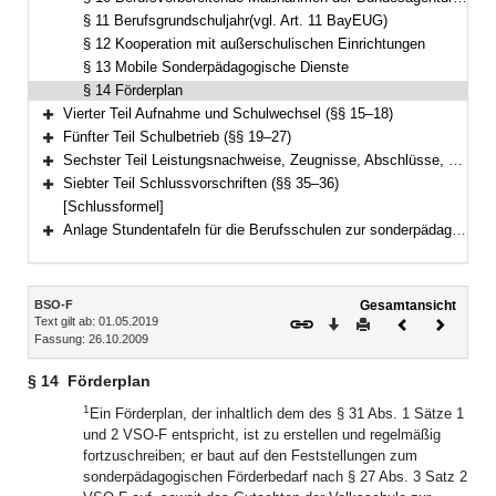
§ 11 Berufsgrundschuljahr(vgl. Art. 11 BayEUG)
§ 12 Kooperation mit außerschulischen Einrichtungen
§ 13 Mobile Sonderpädagogische Dienste
§ 14 Förderplan
Vierter Teil Aufnahme und Schulwechsel (§§ 15–18)
Bereich erweitern
Fünfter Teil Schulbetrieb (§§ 19–27)
Bereich erweitern
Sechster Teil Leistungsnachweise, Zeugnisse, Abschlüsse, Berufsschulpflicht(Art. 52, 54 und 55 BayEUG) (§§ 28–34)
Bereich erweitern
Siebter Teil Schlussvorschriften (§§ 35–36)
Bereich erweitern
[Schlussformel]
Anlage Stundentafeln für die Berufsschulen zur sonderpädagogischen Förderung
Bereich erweitern
Inhalt
BSO-F
Gesamtansicht
Text gilt ab: 01.05.2019
Download
Drucken
Vorheriges
Nächste
Fassung: 26.10.2009
Dokument
Dokume
§ 14
Förderplan
1
Ein Förderplan, der inhaltlich dem des § 31 Abs. 1 Sätze 1
und 2 VSO-F entspricht, ist zu erstellen und regelmäßig
fortzuschreiben; er baut auf den Feststellungen zum
sonderpädagogischen Förderbedarf nach § 27 Abs. 3 Satz 2