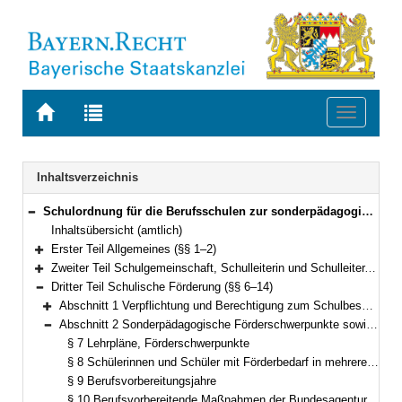
Zur
Zur
Toggle
Startseite
Trefferliste
navigati
von
der
BAYERN.RECHT
letzten
Navigation
Inhaltsverzeichnis
Suche
Schulordnung für die Berufsschulen zur sonderpädagogischen Förderung (Förderberufsschulordnung – BSO-F) Vom 26. Oktober 2009 (GVBl S. 580) BayRS 2233-2-2-K (§§ 1–36)
Bereich reduzieren
Inhaltsübersicht (amtlich)
Erster Teil Allgemeines (§§ 1–2)
Bereich erweitern
Zweiter Teil Schulgemeinschaft, Schulleiterin und Schulleiter, Lehrkräfte, Schülerinnen und Schüler, Berufsschulbeirat (§§ 3–5)
Bereich erweitern
Dritter Teil Schulische Förderung (§§ 6–14)
Bereich reduzieren
Abschnitt 1 Verpflichtung und Berechtigung zum Schulbesuch(vgl. Art. 41 BayEUG) (§ 6)
Bereich erweitern
Abschnitt 2 Sonderpädagogische Förderschwerpunkte sowie Ausbildungs- und Förderformen(vgl. Art. 19 bis 21 BayEUG) (§§ 7–14)
Bereich reduzieren
§ 7 Lehrpläne, Förderschwerpunkte
§ 8 Schülerinnen und Schüler mit Förderbedarf in mehreren Förderschwerpunkten
§ 9 Berufsvorbereitungsjahre
§ 10 Berufsvorbereitende Maßnahmen der Bundesagentur für Arbeit