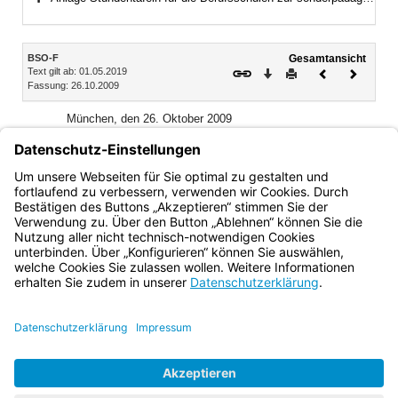
Bereich erweitern
Inhalt
BSO-F
Gesamtansicht
Text gilt ab: 01.05.2019
Download
Drucken
Vorheriges
Nächste
Fassung: 26.10.2009
Dokument
Dokume
München, den 26. Oktober 2009
Bayerisches Staatsministerium
für Unterricht und Kultus
Dr. Ludwig Spaenle, Staatsminister
Bayern.de
BayernPortal
Datenschutz
Impressum
Barrierefreiheit
Hilfe