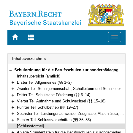
Zur
Zur
Toggle
Startseite
Trefferliste
navigati
von
der
BAYERN.RECHT
letzten
Navigation
Inhaltsverzeichnis
Suche
Schulordnung für die Berufsschulen zur sonderpädagogischen Förderung (Förderberufsschulordnung – BSO-F) Vom 26. Oktober 2009 (GVBl S. 580) BayRS 2233-2-2-K (§§ 1–36)
Bereich reduzieren
Inhaltsübersicht (amtlich)
Erster Teil Allgemeines (§§ 1–2)
Bereich erweitern
Zweiter Teil Schulgemeinschaft, Schulleiterin und Schulleiter, Lehrkräfte, Schülerinnen und Schüler, Berufsschulbeirat (§§ 3–5)
Bereich erweitern
Dritter Teil Schulische Förderung (§§ 6–14)
Bereich erweitern
Vierter Teil Aufnahme und Schulwechsel (§§ 15–18)
Bereich erweitern
Fünfter Teil Schulbetrieb (§§ 19–27)
Bereich erweitern
Sechster Teil Leistungsnachweise, Zeugnisse, Abschlüsse, Berufsschulpflicht(Art. 52, 54 und 55 BayEUG) (§§ 28–34)
Bereich erweitern
Siebter Teil Schlussvorschriften (§§ 35–36)
Bereich erweitern
[Schlussformel]
Anlage Stundentafeln für die Berufsschulen zur sonderpädagogischen Förderung