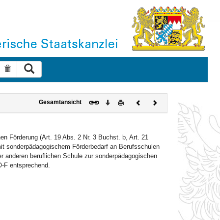
Suche ausführen
Suche zurücksetzen
Download
Drucken
Vorheriges
Nächstes
Gesamtansicht
Dokument
Dokument
 Förderung (Art. 19 Abs. 2 Nr. 3 Buchst. b, Art. 21
t sonderpädagogischem Förderbedarf an Berufsschulen
ner anderen beruflichen Schule zur sonderpädagogischen
O-F entsprechend.