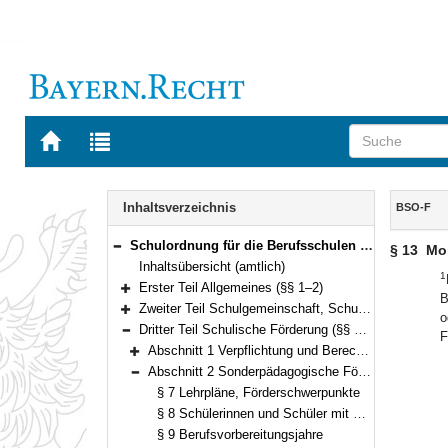
Zur
Zur
Startseite
Trefferliste
von
der
Navigation
BAYERN.RECHT
letzten
Inhalt
Inhaltsverzeichnis
BSO-F
Suche
Schulordnung für die Berufsschulen zur sonderpädagogischen Förderung (Förderberufsschulordnung – BSO-F) Vom 26. Oktober 2009 (GVBl S. 580) BayRS 2233-2-2-K (§§ 1–36)
§ 13
Mo
Bereich reduzieren
Inhaltsübersicht (amtlich)
1
Erster Teil Allgemeines (§§ 1–2)
B
Bereich erweitern
Zweiter Teil Schulgemeinschaft, Schulleiterin und Schulleiter, Lehrkräfte, Schülerinnen und Schüler, Berufsschulbeirat (§§ 3–5)
o
Bereich erweitern
Dritter Teil Schulische Förderung (§§ 6–14)
F
Bereich reduzieren
Abschnitt 1 Verpflichtung und Berechtigung zum Schulbesuch(vgl. Art. 41 BayEUG) (§ 6)
Bereich erweitern
Abschnitt 2 Sonderpädagogische Förderschwerpunkte sowie Ausbildungs- und Förderformen(vgl. Art. 19 bis 21 BayEUG) (§§ 7–14)
Bereich reduzieren
§ 7 Lehrpläne, Förderschwerpunkte
§ 8 Schülerinnen und Schüler mit Förderbedarf in mehreren Förderschwerpunkten
§ 9 Berufsvorbereitungsjahre