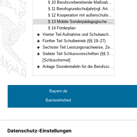
§ 10 Berufsvorbereitende Maßnahmen der Bundesagentur für Arbeit
§ 11 Berufsgrundschuljahr(vgl. Art. 11 BayEUG)
§ 12 Kooperation mit außerschulischen Einrichtungen
§ 13 Mobile Sonderpädagogische Dienste
§ 14 Förderplan
Vierter Teil Aufnahme und Schulwechsel (§§ 15–18)
Bereich erweitern
Fünfter Teil Schulbetrieb (§§ 19–27)
Bereich erweitern
Sechster Teil Leistungsnachweise, Zeugnisse, Abschlüsse, Berufsschulpflicht(Art. 52, 54 und 55 BayEUG) (§§ 28–34)
Bereich erweitern
Siebter Teil Schlussvorschriften (§§ 35–36)
Bereich erweitern
[Schlussformel]
Anlage Stundentafeln für die Berufsschulen zur sonderpädagogischen Förderung
Bereich erweitern
Bayern.de
Barrierefreiheit