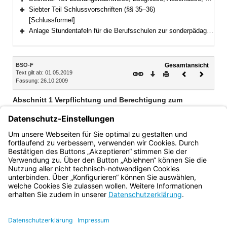
Bereich erweitern
Siebter Teil Schlussvorschriften (§§ 35–36)
Bereich erweitern
[Schlussformel]
Anlage Stundentafeln für die Berufsschulen zur sonderpädagogischen Förderung
Bereich erweitern
Inhalt
BSO-F
Gesamtansicht
Text gilt ab: 01.05.2019
Download
Drucken
Vorheriges
Nächste
Fassung: 26.10.2009
Dokument
Dokume
Abschnitt 1 Verpflichtung und Berechtigung zum
Schulbesuch
(vgl. Art. 41 BayEUG)
§ 6 Verpflichtung und Berechtigung zum Besuch einer
Berufsschule zur sonderpädagogischen Förderung
Bayern.de
BayernPortal
Datenschutz
Impressum