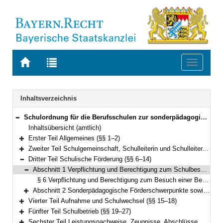
Zur
Zur
Toggle
Startseite
Trefferliste
navigati
von
der
BAYERN.RECHT
letzten
Navigation
Inhaltsverzeichnis
Suche
Schulordnung für die Berufsschulen zur sonderpädagogischen Förderung (Förderberufsschulordnung – BSO-F) Vom 26. Oktober 2009 (GVBl S. 580) BayRS 2233-2-2-K (§§ 1–36)
Bereich reduzieren
Inhaltsübersicht (amtlich)
Erster Teil Allgemeines (§§ 1–2)
Bereich erweitern
Zweiter Teil Schulgemeinschaft, Schulleiterin und Schulleiter, Lehrkräfte, Schülerinnen und Schüler, Berufsschulbeirat (§§ 3–5)
Bereich erweitern
Dritter Teil Schulische Förderung (§§ 6–14)
Bereich reduzieren
Abschnitt 1 Verpflichtung und Berechtigung zum Schulbesuch(vgl. Art. 41 BayEUG) (§ 6)
Bereich reduzieren
§ 6 Verpflichtung und Berechtigung zum Besuch einer Berufsschule zur sonderpädagogischen Förderung
Abschnitt 2 Sonderpädagogische Förderschwerpunkte sowie Ausbildungs- und Förderformen(vgl. Art. 19 bis 21 BayEUG) (§§ 7–14)
Bereich erweitern
Vierter Teil Aufnahme und Schulwechsel (§§ 15–18)
Bereich erweitern
Fünfter Teil Schulbetrieb (§§ 19–27)
Bereich erweitern
Sechster Teil Leistungsnachweise, Zeugnisse, Abschlüsse, Berufsschulpflicht(Art. 52, 54 und 55 BayEUG) (§§ 28–34)