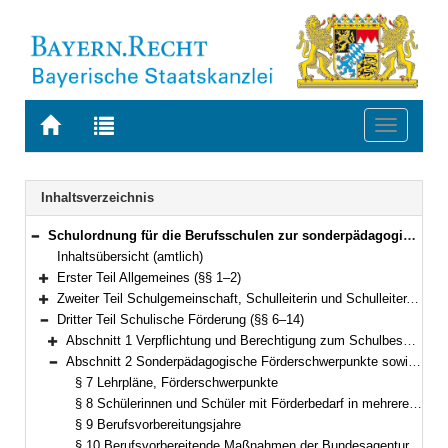
Zur
Zur
Toggle
Startseite
Trefferliste
navigati
von
der
BAYERN.RECHT
letzten
Navigation
Inhaltsverzeichnis
Suche
Schulordnung für die Berufsschulen zur sonderpädagogischen Förderung (Förderberufsschulordnung – BSO-F) Vom 26. Oktober 2009 (GVBl S. 580) BayRS 2233-2-2-K (§§ 1–36)
Bereich reduzieren
Inhaltsübersicht (amtlich)
Erster Teil Allgemeines (§§ 1–2)
Bereich erweitern
Zweiter Teil Schulgemeinschaft, Schulleiterin und Schulleiter, Lehrkräfte, Schülerinnen und Schüler, Berufsschulbeirat (§§ 3–5)
Bereich erweitern
Dritter Teil Schulische Förderung (§§ 6–14)
Bereich reduzieren
Abschnitt 1 Verpflichtung und Berechtigung zum Schulbesuch(vgl. Art. 41 BayEUG) (§ 6)
Bereich erweitern
Abschnitt 2 Sonderpädagogische Förderschwerpunkte sowie Ausbildungs- und Förderformen(vgl. Art. 19 bis 21 BayEUG) (§§ 7–14)
Bereich reduzieren
§ 7 Lehrpläne, Förderschwerpunkte
§ 8 Schülerinnen und Schüler mit Förderbedarf in mehreren Förderschwerpunkten
§ 9 Berufsvorbereitungsjahre
§ 10 Berufsvorbereitende Maßnahmen der Bundesagentur für Arbeit