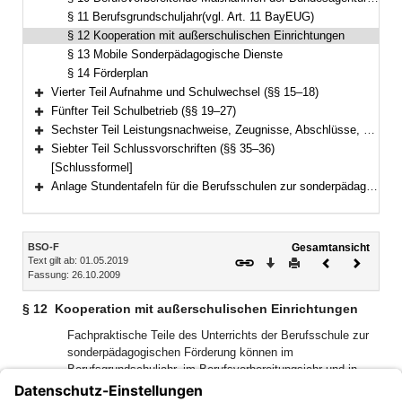
§ 11 Berufsgrundschuljahr(vgl. Art. 11 BayEUG)
§ 12 Kooperation mit außerschulischen Einrichtungen
§ 13 Mobile Sonderpädagogische Dienste
§ 14 Förderplan
Vierter Teil Aufnahme und Schulwechsel (§§ 15–18)
Bereich erweitern
Fünfter Teil Schulbetrieb (§§ 19–27)
Bereich erweitern
Sechster Teil Leistungsnachweise, Zeugnisse, Abschlüsse, Berufsschulpflicht(Art. 52, 54 und 55 BayEUG) (§§ 28–34)
Bereich erweitern
Siebter Teil Schlussvorschriften (§§ 35–36)
Bereich erweitern
[Schlussformel]
Anlage Stundentafeln für die Berufsschulen zur sonderpädagogischen Förderung
Bereich erweitern
Inhalt
BSO-F
Gesamtansicht
Text gilt ab: 01.05.2019
Download
Drucken
Vorheriges
Nächste
Fassung: 26.10.2009
Dokument
Dokume
§ 12
Kooperation mit außerschulischen Einrichtungen
Fachpraktische Teile des Unterrichts der Berufsschule zur
sonderpädagogischen Förderung können im
Berufsgrundschuljahr, im Berufsvorbereitungsjahr und in
Klassen für Teilnehmerinnen und Teilnehmer an