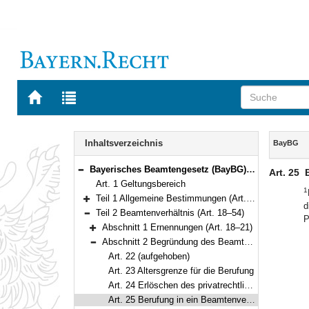
Zur
Zur
Startseite
Trefferliste
von
der
Navigation
BAYERN.RECHT
letzten
Inhalt
Inhaltsverzeichnis
BayBG
Suche
Bayerisches Beamtengesetz (BayBG) Vom 29. Juli 2008 (GVBl. S. 500) BayRS 2030-1-1-F (Art. 1–147)
Art. 25
Bereich reduzieren
Art. 1 Geltungsbereich
1
Teil 1 Allgemeine Bestimmungen (Art. 2–17)
d
Bereich erweitern
Teil 2 Beamtenverhältnis (Art. 18–54)
P
Bereich reduzieren
Abschnitt 1 Ernennungen (Art. 18–21)
Bereich erweitern
Abschnitt 2 Begründung des Beamtenverhältnisses (Art. 22–25)
Bereich reduzieren
Art. 22 (aufgehoben)
Art. 23 Altersgrenze für die Berufung
Art. 24 Erlöschen des privatrechtlichen Arbeitsverhältnisses zum Dienstherrn
Art. 25 Berufung in ein Beamtenverhältnis auf Lebenszeit