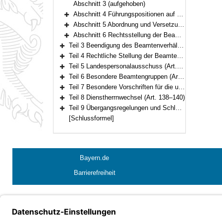
Abschnitt 3 (aufgehoben)
Abschnitt 4 Führungspositionen auf Zeit und auf Probe (Art. 45–46)
Bereich erweitern
Abschnitt 5 Abordnung und Versetzung innerhalb des Geltungsbereichs dieses Gesetzes (Art. 47–49)
Bereich erweitern
Abschnitt 6 Rechtsstellung der Beamten, Beamtinnen, Versorgungsempfänger und Versorgungsempfängerinnen bei Auflösung oder Umbildung von Behörden oder Körperschaften (Art. 50–54)
Bereich erweitern
Teil 3 Beendigung des Beamtenverhältnisses (Art. 55–72)
Bereich erweitern
Teil 4 Rechtliche Stellung der Beamten und Beamtinnen (Art. 73–111)
Bereich erweitern
Teil 5 Landespersonalausschuss (Art. 112–120)
Bereich erweitern
Teil 6 Besondere Beamtengruppen (Art. 121–134)
Bereich erweitern
Teil 7 Besondere Vorschriften für die unter der Aufsicht des Staates stehenden Körperschaften, Anstalten und Stiftungen des öffentlichen Rechts (Art. 135–137)
Bereich erweitern
Teil 8 Dienstherrnwechsel (Art. 138–140)
Bereich erweitern
Teil 9 Übergangsregelungen und Schlussvorschriften (Art. 141–147)
Bereich erweitern
[Schlussformel]
Bayern.de
Barrierefreiheit