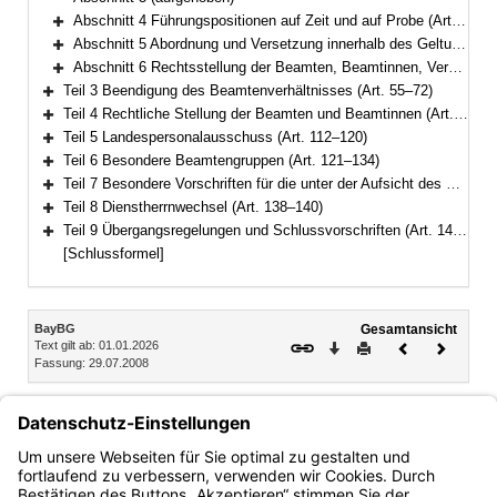
Abschnitt 4 Führungspositionen auf Zeit und auf Probe (Art. 45–46)
Bereich erweitern
Abschnitt 5 Abordnung und Versetzung innerhalb des Geltungsbereichs dieses Gesetzes (Art. 47–49)
Bereich erweitern
Abschnitt 6 Rechtsstellung der Beamten, Beamtinnen, Versorgungsempfänger und Versorgungsempfängerinnen bei Auflösung oder Umbildung von Behörden oder Körperschaften (Art. 50–54)
Bereich erweitern
Teil 3 Beendigung des Beamtenverhältnisses (Art. 55–72)
Bereich erweitern
Teil 4 Rechtliche Stellung der Beamten und Beamtinnen (Art. 73–111)
Bereich erweitern
Teil 5 Landespersonalausschuss (Art. 112–120)
Bereich erweitern
Teil 6 Besondere Beamtengruppen (Art. 121–134)
Bereich erweitern
Teil 7 Besondere Vorschriften für die unter der Aufsicht des Staates stehenden Körperschaften, Anstalten und Stiftungen des öffentlichen Rechts (Art. 135–137)
Bereich erweitern
Teil 8 Dienstherrnwechsel (Art. 138–140)
Bereich erweitern
Teil 9 Übergangsregelungen und Schlussvorschriften (Art. 141–147)
Bereich erweitern
[Schlussformel]
Inhalt
BayBG
Gesamtansicht
Text gilt ab: 01.01.2026
Download
Drucken
Vorheriges
Nächste
Fassung: 29.07.2008
Dokument
Dokume
Art. 24
Erlöschen des privatrechtlichen
Arbeitsverhältnisses zum Dienstherrn
Mit der Begründung des Beamtenverhältnisses erlischt ein
privatrechtliches Arbeitsverhältnis zum Dienstherrn.