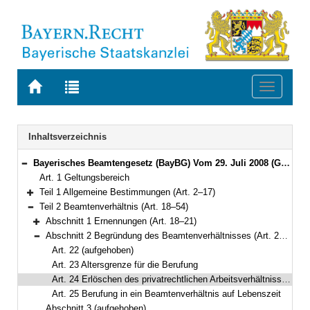
Zur
Zur
Toggle
Startseite
Trefferliste
navigati
von
der
BAYERN.RECHT
letzten
Navigation
Inhaltsverzeichnis
Suche
Bayerisches Beamtengesetz (BayBG) Vom 29. Juli 2008 (GVBl. S. 500) BayRS 2030-1-1-F (Art. 1–147)
Bereich reduzieren
Art. 1 Geltungsbereich
Teil 1 Allgemeine Bestimmungen (Art. 2–17)
Bereich erweitern
Teil 2 Beamtenverhältnis (Art. 18–54)
Bereich reduzieren
Abschnitt 1 Ernennungen (Art. 18–21)
Bereich erweitern
Abschnitt 2 Begründung des Beamtenverhältnisses (Art. 22–25)
Bereich reduzieren
Art. 22 (aufgehoben)
Art. 23 Altersgrenze für die Berufung
Art. 24 Erlöschen des privatrechtlichen Arbeitsverhältnisses zum Dienstherrn
Art. 25 Berufung in ein Beamtenverhältnis auf Lebenszeit
Abschnitt 3 (aufgehoben)