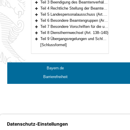
Teil 3 Beendigung des Beamtenverhältnisses (Art. 55–72)
Bereich erweitern
Teil 4 Rechtliche Stellung der Beamten und Beamtinnen (Art. 73–111)
Bereich erweitern
Teil 5 Landespersonalausschuss (Art. 112–120)
Bereich erweitern
Teil 6 Besondere Beamtengruppen (Art. 121–134)
Bereich erweitern
Teil 7 Besondere Vorschriften für die unter der Aufsicht des Staates stehenden Körperschaften, Anstalten und Stiftungen des öffentlichen Rechts (Art. 135–137)
Bereich erweitern
Teil 8 Dienstherrnwechsel (Art. 138–140)
Bereich erweitern
Teil 9 Übergangsregelungen und Schlussvorschriften (Art. 141–147)
Bereich erweitern
[Schlussformel]
Bayern.de
Barrierefreiheit