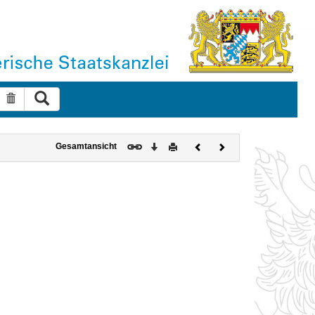
Suche ausführen
Suche zurücksetzen
Download
Drucken
Vorheriges
Nächstes
Gesamtansicht
Dokument
Dokument