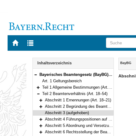
Zur
Zur
Startseite
Trefferliste
von
der
Navigation
BAYERN.RECHT
letzten
Inhalt
Inhaltsverzeichnis
BayBG
Suche
Bayerisches Beamtengesetz (BayBG) Vom 29. Juli 2008 (GVBl. S. 500) BayRS 2030-1-1-F (Art. 1–147)
Abschni
Bereich reduzieren
Art. 1 Geltungsbereich
Teil 1 Allgemeine Bestimmungen (Art. 2–17)
Bereich erweitern
Teil 2 Beamtenverhältnis (Art. 18–54)
Bereich reduzieren
Abschnitt 1 Ernennungen (Art. 18–21)
Bereich erweitern
Abschnitt 2 Begründung des Beamtenverhältnisses (Art. 22–25)
Bereich erweitern
Abschnitt 3 (aufgehoben)
Abschnitt 4 Führungspositionen auf Zeit und auf Probe (Art. 45–46)
Bereich erweitern
Abschnitt 5 Abordnung und Versetzung innerhalb des Geltungsbereichs dieses Gesetzes (Art. 47–49)
Bereich erweitern
Abschnitt 6 Rechtsstellung der Beamten, Beamtinnen, Versorgungsempfänger und Versorgungsempfängerinnen bei Auflösung oder Umbildung von Behörden oder Körperschaften (Art. 50–54)
Bereich erweitern