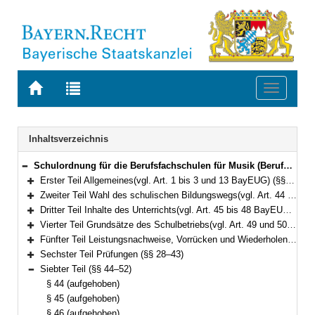
Zur
Zur
Toggle
Startseite
Trefferliste
navigati
von
der
BAYERN.RECHT
letzten
Navigation
Inhaltsverzeichnis
Suche
Schulordnung für die Berufsfachschulen für Musik (Berufsfachschulordnung Musik – BFSO Musik) Vom 30. September 2008 (GVBl. S. 806) BayRS 2236-4-1-3-K (§§ 1–66)
Bereich reduzieren
Erster Teil Allgemeines(vgl. Art. 1 bis 3 und 13 BayEUG) (§§ 1–2)
Bereich erweitern
Zweiter Teil Wahl des schulischen Bildungswegs(vgl. Art. 44 BayEUG) (§§ 3–8)
Bereich erweitern
Dritter Teil Inhalte des Unterrichts(vgl. Art. 45 bis 48 BayEUG) (§§ 9–10)
Bereich erweitern
Vierter Teil Grundsätze des Schulbetriebs(vgl. Art. 49 und 50 BayEUG) (§§ 11–18)
Bereich erweitern
Fünfter Teil Leistungsnachweise, Vorrücken und Wiederholen, Zeugnisse (§§ 19–27)
Bereich erweitern
Sechster Teil Prüfungen (§§ 28–43)
Bereich erweitern
Siebter Teil (§§ 44–52)
Bereich reduzieren
§ 44 (aufgehoben)
§ 45 (aufgehoben)
§ 46 (aufgehoben)