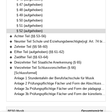
§ 47 (aufgehoben)
§ 48 (aufgehoben)
§ 49 (aufgehoben)
§ 50 (aufgehoben)
§ 51 (aufgehoben)
§ 52 (aufgehoben)
Achter Teil (§§ 53–56)
Bereich erweitern
Neunter Teil Schule und Erziehungsberechtigte(vgl. Art. 74 bis 76 BayEUG) (§ 57)
Bereich erweitern
Zehnter Teil (§§ 58–60)
Bereich erweitern
Elfter Teil (aufgehoben) (§§ 61–62)
Bereich erweitern
Zwölfter Teil (§§ 63–64)
Bereich erweitern
Dreizehnter Teil Staatliche Anerkennung (§ 65)
Bereich erweitern
Vierzehnter Teil Schlussvorschriften (§ 66)
Bereich erweitern
[Schlussformel]
Anlage 1 Stundentafeln der Berufsfachschule für Musik
Anlage 2 Prüfungspflichtige Fächer und Form der Abschlussprüfung der zweijährigen Ausbildung
Anlage 3a Prüfungspflichtige Fächer und Form der pädagogischen Zusatzprüfung
Anlage 3b Prüfungspflichtige Fächer und Form der künstlerischen Zusatzprüfung
Inhalt
BFSO Musik
Gesamtansicht