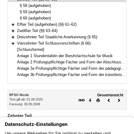
Bereich reduzieren
§ 58 (aufgehoben)
§ 59 (aufgehoben)
§ 60 (aufgehoben)
Elfter Teil (aufgehoben) (§§ 61–62)
Bereich erweitern
Zwölfter Teil (§§ 63–64)
Bereich erweitern
Dreizehnter Teil Staatliche Anerkennung (§ 65)
Bereich erweitern
Vierzehnter Teil Schlussvorschriften (§ 66)
Bereich erweitern
[Schlussformel]
Anlage 1 Stundentafeln der Berufsfachschule für Musik
Anlage 2 Prüfungspflichtige Fächer und Form der Abschlussprüfung der zweijährigen Ausbildung
Anlage 3a Prüfungspflichtige Fächer und Form der pädagogischen Zusatzprüfung
Anlage 3b Prüfungspflichtige Fächer und Form der künstlerischen Zusatzprüfung
Inhalt
BFSO Musik
Gesamtansicht
Text gilt ab: 01.08.2025
Download
Drucken
Vorheriges
Nächste
Fassung: 30.09.2008
Dokument
Dokume
Zehnter Teil
§ 58 (aufgehoben)
§ 59 (aufgehoben)