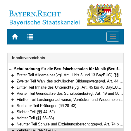
Zur
Zur
Toggle
Startseite
Trefferliste
navigati
von
der
BAYERN.RECHT
letzten
Navigation
Inhaltsverzeichnis
Suche
Schulordnung für die Berufsfachschulen für Musik (Berufsfachschulordnung Musik – BFSO Musik) Vom 30. September 2008 (GVBl. S. 806) BayRS 2236-4-1-3-K (§§ 1–66)
Bereich reduzieren
Erster Teil Allgemeines(vgl. Art. 1 bis 3 und 13 BayEUG) (§§ 1–2)
Bereich erweitern
Zweiter Teil Wahl des schulischen Bildungswegs(vgl. Art. 44 BayEUG) (§§ 3–8)
Bereich erweitern
Dritter Teil Inhalte des Unterrichts(vgl. Art. 45 bis 48 BayEUG) (§§ 9–10)
Bereich erweitern
Vierter Teil Grundsätze des Schulbetriebs(vgl. Art. 49 und 50 BayEUG) (§§ 11–18)
Bereich erweitern
Fünfter Teil Leistungsnachweise, Vorrücken und Wiederholen, Zeugnisse (§§ 19–27)
Bereich erweitern
Sechster Teil Prüfungen (§§ 28–43)
Bereich erweitern
Siebter Teil (§§ 44–52)
Bereich erweitern
Achter Teil (§§ 53–56)
Bereich erweitern
Neunter Teil Schule und Erziehungsberechtigte(vgl. Art. 74 bis 76 BayEUG) (§ 57)
Bereich erweitern
Zehnter Teil (§§ 58–60)