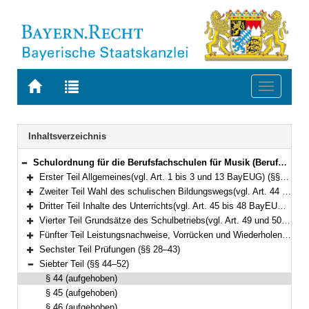
Zur
Zur
Toggle
Startseite
Trefferliste
navigati
von
der
BAYERN.RECHT
letzten
Navigation
Inhaltsverzeichnis
Suche
Schulordnung für die Berufsfachschulen für Musik (Berufsfachschulordnung Musik – BFSO Musik) Vom 30. September 2008 (GVBl. S. 806) BayRS 2236-4-1-3-K (§§ 1–66)
Bereich reduzieren
Erster Teil Allgemeines(vgl. Art. 1 bis 3 und 13 BayEUG) (§§ 1–2)
Bereich erweitern
Zweiter Teil Wahl des schulischen Bildungswegs(vgl. Art. 44 BayEUG) (§§ 3–8)
Bereich erweitern
Dritter Teil Inhalte des Unterrichts(vgl. Art. 45 bis 48 BayEUG) (§§ 9–10)
Bereich erweitern
Vierter Teil Grundsätze des Schulbetriebs(vgl. Art. 49 und 50 BayEUG) (§§ 11–18)
Bereich erweitern
Fünfter Teil Leistungsnachweise, Vorrücken und Wiederholen, Zeugnisse (§§ 19–27)
Bereich erweitern
Sechster Teil Prüfungen (§§ 28–43)
Bereich erweitern
Siebter Teil (§§ 44–52)
Bereich reduzieren
§ 44 (aufgehoben)
§ 45 (aufgehoben)
§ 46 (aufgehoben)