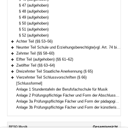
§ 47 (aufgehoben)
§ 48 (aufgehoben)
§ 49 (aufgehoben)
§ 50 (aufgehoben)
§ 51 (aufgehoben)
§ 52 (aufgehoben)
Achter Teil (§§ 53–56)
Bereich erweitern
Neunter Teil Schule und Erziehungsberechtigte(vgl. Art. 74 bis 76 BayEUG) (§ 57)
Bereich erweitern
Zehnter Teil (§§ 58–60)
Bereich erweitern
Elfter Teil (aufgehoben) (§§ 61–62)
Bereich erweitern
Zwölfter Teil (§§ 63–64)
Bereich erweitern
Dreizehnter Teil Staatliche Anerkennung (§ 65)
Bereich erweitern
Vierzehnter Teil Schlussvorschriften (§ 66)
Bereich erweitern
[Schlussformel]
Anlage 1 Stundentafeln der Berufsfachschule für Musik
Anlage 2 Prüfungspflichtige Fächer und Form der Abschlussprüfung der zweijährigen Ausbildung
Anlage 3a Prüfungspflichtige Fächer und Form der pädagogischen Zusatzprüfung
Anlage 3b Prüfungspflichtige Fächer und Form der künstlerischen Zusatzprüfung
Inhalt
BFSO Musik
Gesamtansicht