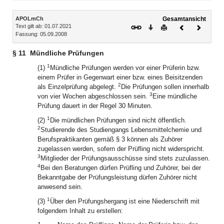
Inhalt
APOLmCh
Gesamtansicht
Text gilt ab: 01.07.2021
Download
Drucken
Vorheriges
Nächste
Fassung: 05.09.2008
Dokument
Dokume
§ 11
Mündliche Prüfungen
1
(1)
Mündliche Prüfungen werden vor einer Prüferin bzw.
einem Prüfer in Gegenwart einer bzw. eines Beisitzenden
2
als Einzelprüfung abgelegt.
Die Prüfungen sollen innerhalb
3
von vier Wochen abgeschlossen sein.
Eine mündliche
Prüfung dauert in der Regel 30 Minuten.
1
(2)
Die mündlichen Prüfungen sind nicht öffentlich.
2
Studierende des Studiengangs Lebensmittelchemie und
Berufspraktikanten gemäß § 3 können als Zuhörer
zugelassen werden, sofern der Prüfling nicht widerspricht.
3
Mitglieder der Prüfungsausschüsse sind stets zuzulassen.
4
Bei den Beratungen dürfen Prüfling und Zuhörer, bei der
Bekanntgabe der Prüfungsleistung dürfen Zuhörer nicht
anwesend sein.
1
(3)
Über den Prüfungshergang ist eine Niederschrift mit
folgendem Inhalt zu erstellen: