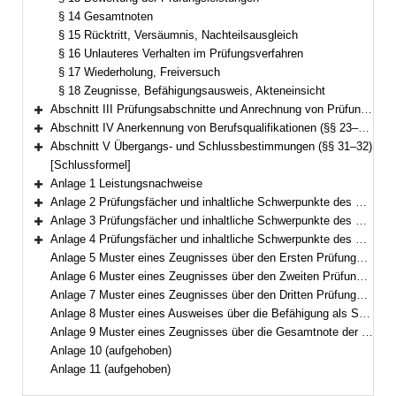
§ 14 Gesamtnoten
§ 15 Rücktritt, Versäumnis, Nachteilsausgleich
§ 16 Unlauteres Verhalten im Prüfungsverfahren
§ 17 Wiederholung, Freiversuch
§ 18 Zeugnisse, Befähigungsausweis, Akteneinsicht
Abschnitt III Prüfungsabschnitte und Anrechnung von Prüfungen (§§ 19–22)
Bereich erweitern
Abschnitt IV Anerkennung von Berufsqualifikationen (§§ 23–30)
Bereich erweitern
Abschnitt V Übergangs- und Schlussbestimmungen (§§ 31–32)
Bereich erweitern
[Schlussformel]
Anlage 1 Leistungsnachweise
Bereich erweitern
Anlage 2 Prüfungsfächer und inhaltliche Schwerpunkte des Ersten Prüfungsabschnitts
Bereich erweitern
Anlage 3 Prüfungsfächer und inhaltliche Schwerpunkte des Zweiten Prüfungsabschnitts
Bereich erweitern
Anlage 4 Prüfungsfächer und inhaltliche Schwerpunkte des Dritten Prüfungsabschnitts
Bereich erweitern
Anlage 5 Muster eines Zeugnisses über den Ersten Prüfungsabschnitt
Anlage 6 Muster eines Zeugnisses über den Zweiten Prüfungsabschnitt
Anlage 7 Muster eines Zeugnisses über den Dritten Prüfungsabschnitt
Anlage 8 Muster eines Ausweises über die Befähigung als Staatlich geprüfte Lebensmittelchemikerin bzw. Staatlich geprüfter Lebensmittelchemiker
Anlage 9 Muster eines Zeugnisses über die Gesamtnote der Prüfungsabschnitte nach § 14 Abs. 4
Anlage 10 (aufgehoben)
Anlage 11 (aufgehoben)