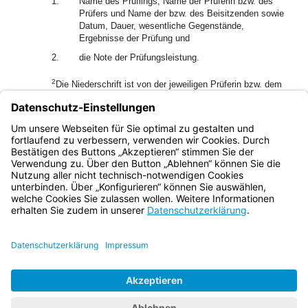
1.
Name des Prüflings, Name der Prüferin bzw. des
Prüfers und Name der bzw. des Beisitzenden sowie
Datum, Dauer, wesentliche Gegenstände,
Ergebnisse der Prüfung und
2.
die Note der Prüfungsleistung.
2
Die Niederschrift ist von der jeweiligen Prüferin bzw. dem
jeweiligen Prüfer und der bzw. dem Beisitzenden zu
unterschreiben.
(4) Das Ergebnis der mündlichen Prüfung ist dem Prüfling
im Anschluss bekannt zu geben.
Bayern.de
BayernPortal
Datenschutz
Impressum
Barrierefreiheit
Hilfe
Kontakt