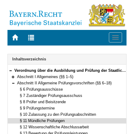
Zur
Zur
Toggle
Startseite
Trefferliste
navigati
von
der
BAYERN.RECHT
letzten
Navigation
Inhaltsverzeichnis
Suche
Verordnung über die Ausbildung und Prüfung der Staatlich geprüften Lebensmittelchemikerinnen und Lebensmittelchemiker (APOLmCh) Vom 5. September 2008 (GVBl. S. 651) BayRS 2125-1-3-U (§§ 1–32)
Bereich reduzieren
Abschnitt I Allgemeines (§§ 1–5)
Bereich erweitern
Abschnitt II Allgemeine Prüfungsvorschriften (§§ 6–18)
Bereich reduzieren
§ 6 Prüfungsausschüsse
§ 7 Zuständiger Prüfungsausschuss
§ 8 Prüfer und Beisitzende
§ 9 Prüfungstermine
§ 10 Zulassung zu den Prüfungsabschnitten
§ 11 Mündliche Prüfungen
§ 12 Wissenschaftliche Abschlussarbeit
§ 13 Bewertung der Prüfungsleistungen