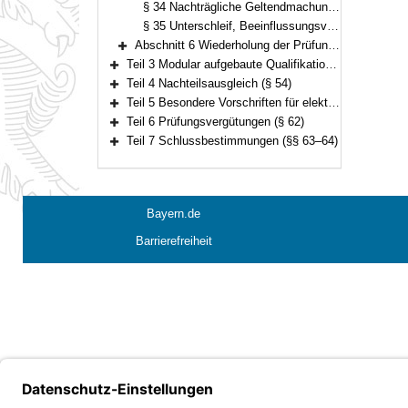
§ 34 Nachträgliche Geltendmachung von Mängeln im Prüfungsverfahren
§ 35 Unterschleif, Beeinflussungsversuch und Ordnungsverstoß
Abschnitt 6 Wiederholung der Prüfung (§§ 36–37)
Bereich erweitern
Teil 3 Modular aufgebaute Qualifikationsprüfung für den Einstieg in der dritten Qualifikationsebene (§§ 38–53)
Bereich erweitern
Teil 4 Nachteilsausgleich (§ 54)
Bereich erweitern
Teil 5 Besondere Vorschriften für elektronische Fernprüfungen (§§ 55–61)
Bereich erweitern
Teil 6 Prüfungsvergütungen (§ 62)
Bereich erweitern
Teil 7 Schlussbestimmungen (§§ 63–64)
Bereich erweitern
Bayern.de
Barrierefreiheit