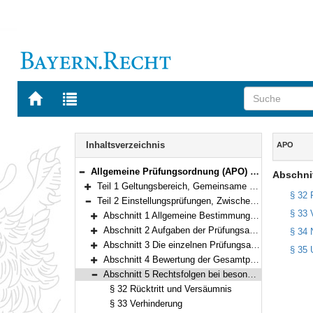
Zur
Zur
Startseite
Trefferliste
von
der
Navigation
BAYERN.RECHT
letzten
Inhalt
Inhaltsverzeichnis
APO
Suche
Allgemeine Prüfungsordnung (APO) In der Fassung der Bekanntmachung vom 14. Februar 1984 (GVBl. S. 76) BayRS 2030-2-10-F (§§ 1–64)
Abschni
Bereich reduzieren
Teil 1 Geltungsbereich, Gemeinsame Vorschriften (§§ 1–9)
Bereich erweitern
§ 32 
Teil 2 Einstellungsprüfungen, Zwischenprüfungen und Qualifikationsprüfungen am Ende des Vorbereitungsdienstes (§§ 10–37)
Bereich reduzieren
§ 33 
Abschnitt 1 Allgemeine Bestimmungen (§§ 10–12)
Bereich erweitern
Abschnitt 2 Aufgaben der Prüfungsausschüsse und Prüfungsämter (§§ 13–14)
§ 34 
Bereich erweitern
Abschnitt 3 Die einzelnen Prüfungsabschnitte (§§ 15–26)
§ 35 
Bereich erweitern
Abschnitt 4 Bewertung der Gesamtprüfung (§§ 27–31)
Bereich erweitern
Abschnitt 5 Rechtsfolgen bei besonderen Vorkommnissen (§§ 32–35)
Bereich reduzieren
§ 32 Rücktritt und Versäumnis
§ 33 Verhinderung