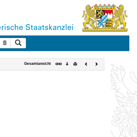
Suche ausführen
Suche zurücksetzen
Download
Drucken
Vorheriges
Nächstes
Gesamtansicht
Dokument
Dokument