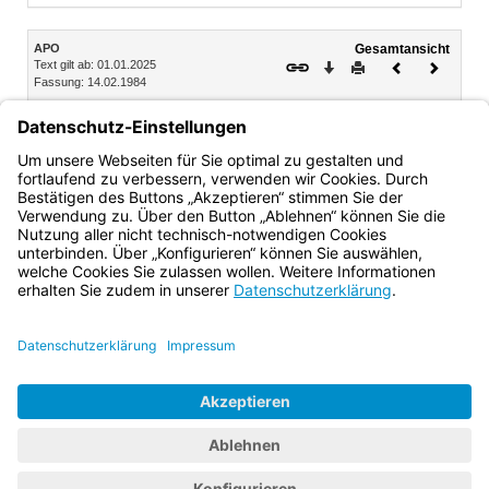
Inhalt
APO
Gesamtansicht
Text gilt ab: 01.01.2025
Download
Drucken
Vorheriges
Nächste
Fassung: 14.02.1984
Dokument
Dokume
Teil 7 Schlussbestimmungen
§ 63 Inhalt der Einzelprüfungsbestimmungen
§ 64 Inkrafttreten
Bayern.de
BayernPortal
Datenschutz
Impressum
Barrierefreiheit
Hilfe
Kontakt
Kontrastwechsel
Schriftgröße