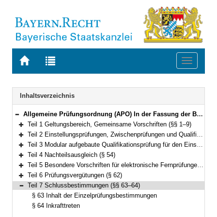
Zur
Zur
Toggle
Startseite
Trefferliste
navigati
von
der
BAYERN.RECHT
letzten
Navigation
Inhaltsverzeichnis
Suche
Allgemeine Prüfungsordnung (APO) In der Fassung der Bekanntmachung vom 14. Februar 1984 (GVBl. S. 76) BayRS 2030-2-10-F (§§ 1–64)
Bereich reduzieren
Teil 1 Geltungsbereich, Gemeinsame Vorschriften (§§ 1–9)
Bereich erweitern
Teil 2 Einstellungsprüfungen, Zwischenprüfungen und Qualifikationsprüfungen am Ende des Vorbereitungsdienstes (§§ 10–37)
Bereich erweitern
Teil 3 Modular aufgebaute Qualifikationsprüfung für den Einstieg in der dritten Qualifikationsebene (§§ 38–53)
Bereich erweitern
Teil 4 Nachteilsausgleich (§ 54)
Bereich erweitern
Teil 5 Besondere Vorschriften für elektronische Fernprüfungen (§§ 55–61)
Bereich erweitern
Teil 6 Prüfungsvergütungen (§ 62)
Bereich erweitern
Teil 7 Schlussbestimmungen (§§ 63–64)
Bereich reduzieren
§ 63 Inhalt der Einzelprüfungsbestimmungen
§ 64 Inkrafttreten