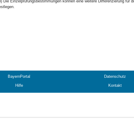
3) Die Einzelprüfungsbestimmungen können eine weitere Differenzierung für di
estlegen.
BayernPortal
Datenschutz
Hilfe
Kontakt