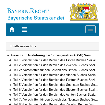
Zur
Zur
Toggle
Startseite
Trefferliste
navigati
von
der
BAYERN.RECHT
letzten
Navigation
Inhaltsverzeichnis
Suche
Gesetz zur Ausführung der Sozialgesetze (AGSG) Vom 8. Dezember 2006 (GVBl. S. 942) BayRS 86-7-A/G (Art. 1–122)
Bereich reduzieren
Teil 1 Vorschriften für den Bereich des Ersten Buches Sozialgesetzbuch – Allgemeiner Teil – (Art. 1)
Bereich erweitern
Teil 2 Vorschriften für den Bereich des Zweiten Buches Sozialgesetzbuch – Grundsicherung für Arbeitsuchende – (Art. 2–3)
Bereich erweitern
Teil 2a Vorschriften für den Bereich des Dritten Buches Sozialgesetzbuch – Arbeitsförderung – (Art. 4–5a)
Bereich erweitern
Teil 3 Vorschriften für den Bereich des Vierten Buches Sozialgesetzbuch – Gemeinsame Vorschriften für die Sozialversicherung – (Art. 6–8)
Bereich erweitern
Teil 4 Vorschriften für den Bereich des Fünften Buches Sozialgesetzbuch – Gesetzliche Krankenversicherung – (Art. 9)
Bereich erweitern
Teil 5 Vorschriften für den Bereich des Sechsten Buches Sozialgesetzbuch – Gesetzliche Rentenversicherung– (Art. 10–10a)
Bereich erweitern
Teil 6 Vorschriften für den Bereich des Siebten Buches Sozialgesetzbuch – Gesetzliche Unfallversicherung – (Art. 11)
Bereich erweitern
Teil 7 Vorschriften für den Bereich des Achten Buches Sozialgesetzbuch – Kinder- und Jugendhilfe – und für weitere Regelungen des Kinder- und Jugendhilferechts (Art. 12–66)
Bereich erweitern
Teil 7a Vorschriften für den Bereich des Neunten Buches Sozialgesetzbuch – Rehabilitation und Teilhabe von Menschen mit Behinderungen – (Art. 66a–66g)
Bereich erweitern
Teil 8 Vorschriften für den Bereich des Zehnten Buches Sozialgesetzbuch – Sozialverwaltungsverfahren und Sozialdatenschutz – (Art. 67)