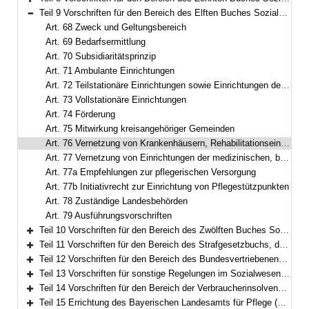
Bereich erweitern
Teil 9 Vorschriften für den Bereich des Elften Buches Sozialgesetzbuch – Soziale Pflegeversicherung – (Art. 68–79)
Bereich reduzieren
Art. 68 Zweck und Geltungsbereich
Art. 69 Bedarfsermittlung
Art. 70 Subsidiaritätsprinzip
Art. 71 Ambulante Einrichtungen
Art. 72 Teilstationäre Einrichtungen sowie Einrichtungen der Kurzzeitpflege
Art. 73 Vollstationäre Einrichtungen
Art. 74 Förderung
Art. 75 Mitwirkung kreisangehöriger Gemeinden
Art. 76 Vernetzung von Krankenhäusern, Rehabilitationseinrichtungen und Pflegeeinrichtungen
Art. 77 Vernetzung von Einrichtungen der medizinischen, beruflichen und allgemeinen sozialen Rehabilitation für Menschen mit einer körperlichen, geistigen und seelischen Behinderung und Pflegeeinrichtungen
Art. 77a Empfehlungen zur pflegerischen Versorgung
Art. 77b Initiativrecht zur Einrichtung von Pflegestützpunkten
Art. 78 Zuständige Landesbehörden
Art. 79 Ausführungsvorschriften
Teil 10 Vorschriften für den Bereich des Zwölften Buches Sozialgesetzbuch – Sozialhilfe – (Art. 80–94)
Bereich erweitern
Teil 11 Vorschriften für den Bereich des Strafgesetzbuchs, der Strafprozessordnung und des Betäubungsmittelgesetzes (Art. 95–97)
Bereich erweitern
Teil 12 Vorschriften für den Bereich des Bundesvertriebenengesetzes, des Aufenthaltsgesetzes und der Sozialen Entschädigung (Art. 98–108)
Bereich erweitern
Teil 13 Vorschriften für sonstige Regelungen im Sozialwesen (Art. 109–111b)
Bereich erweitern
Teil 14 Vorschriften für den Bereich der Verbraucherinsolvenz nach der Insolvenzordnung (Art. 112–116)
Bereich erweitern
Teil 15 Errichtung des Bayerischen Landesamts für Pflege (Art. 117)