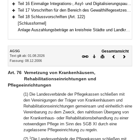
Bereich erweitern
Teil 16 Einmalige Integrations-, Asyl- und Digitalisierungspauschale für Kommunen (Art. 118)
Bereich erweitern
Teil 17 Vorschriften für den Bereich des Gewalthilfegesetzes (Art. 119–121)
Bereich erweitern
Teil 18 Schlussvorschriften (Art. 122)
Bereich erweitern
[Schlussformel]
Anlage Auszahlungsbeträge an kreisfreie Städte und Landkreise
Inhalt
AGSG
Gesamtansicht
Text gilt ab: 01.08.2026
Download
Drucken
Vorheriges
Nächste
Fassung: 08.12.2006
Dokument
Dokume
Art. 76
Vernetzung von Krankenhäusern,
Rehabilitationseinrichtungen und
Pflegeeinrichtungen
(1) Die Landesverbände der Pflegekassen schließen mit
den Vereinigungen der Träger von Krankenhäusern und
Rehabilitationseinrichtungen gemeinsam und einheitlich eine
Vereinbarung zu dem Zweck, den nahtlosen Übergang von
der Krankenhaus- oder Rehabilitationsbehandlung zu einer
notwendigen Pflege im Sinn des SGB XI durch eine
zugelassene Pflegeeinrichtung zu regeln.
1
(2)
Die Landesverbände der Pflegekassen schließen mit