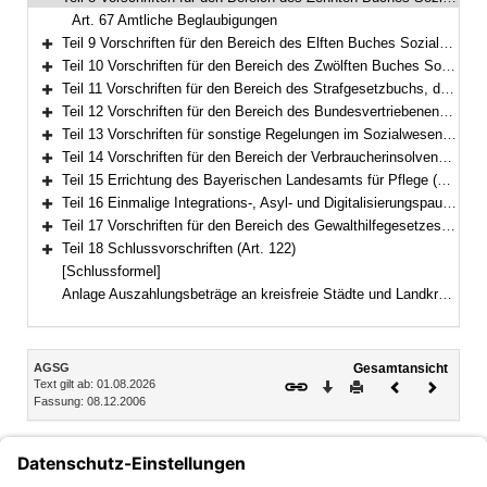
Bereich reduzieren
Art. 67 Amtliche Beglaubigungen
Teil 9 Vorschriften für den Bereich des Elften Buches Sozialgesetzbuch – Soziale Pflegeversicherung – (Art. 68–79)
Bereich erweitern
Teil 10 Vorschriften für den Bereich des Zwölften Buches Sozialgesetzbuch – Sozialhilfe – (Art. 80–94)
Bereich erweitern
Teil 11 Vorschriften für den Bereich des Strafgesetzbuchs, der Strafprozessordnung und des Betäubungsmittelgesetzes (Art. 95–97)
Bereich erweitern
Teil 12 Vorschriften für den Bereich des Bundesvertriebenengesetzes, des Aufenthaltsgesetzes und der Sozialen Entschädigung (Art. 98–108)
Bereich erweitern
Teil 13 Vorschriften für sonstige Regelungen im Sozialwesen (Art. 109–111b)
Bereich erweitern
Teil 14 Vorschriften für den Bereich der Verbraucherinsolvenz nach der Insolvenzordnung (Art. 112–116)
Bereich erweitern
Teil 15 Errichtung des Bayerischen Landesamts für Pflege (Art. 117)
Bereich erweitern
Teil 16 Einmalige Integrations-, Asyl- und Digitalisierungspauschale für Kommunen (Art. 118)
Bereich erweitern
Teil 17 Vorschriften für den Bereich des Gewalthilfegesetzes (Art. 119–121)
Bereich erweitern
Teil 18 Schlussvorschriften (Art. 122)
Bereich erweitern
[Schlussformel]
Anlage Auszahlungsbeträge an kreisfreie Städte und Landkreise
Inhalt
AGSG
Gesamtansicht
Text gilt ab: 01.08.2026
Download
Drucken
Vorheriges
Nächste
Fassung: 08.12.2006
Dokument
Dokume
Teil 8 Vorschriften für den Bereich des Zehnten Buches
Sozialgesetzbuch – Sozialverwaltungsverfahren und