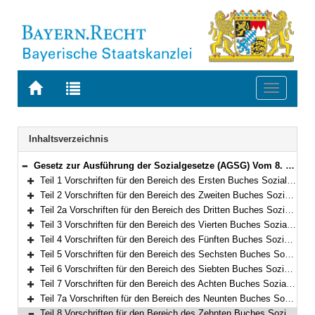
Zur
Zur
Toggle
Startseite
Trefferliste
navigati
von
der
BAYERN.RECHT
letzten
Navigation
Inhaltsverzeichnis
Suche
Gesetz zur Ausführung der Sozialgesetze (AGSG) Vom 8. Dezember 2006 (GVBl. S. 942) BayRS 86-7-A/G (Art. 1–122)
Bereich reduzieren
Teil 1 Vorschriften für den Bereich des Ersten Buches Sozialgesetzbuch – Allgemeiner Teil – (Art. 1)
Bereich erweitern
Teil 2 Vorschriften für den Bereich des Zweiten Buches Sozialgesetzbuch – Grundsicherung für Arbeitsuchende – (Art. 2–3)
Bereich erweitern
Teil 2a Vorschriften für den Bereich des Dritten Buches Sozialgesetzbuch – Arbeitsförderung – (Art. 4–5a)
Bereich erweitern
Teil 3 Vorschriften für den Bereich des Vierten Buches Sozialgesetzbuch – Gemeinsame Vorschriften für die Sozialversicherung – (Art. 6–8)
Bereich erweitern
Teil 4 Vorschriften für den Bereich des Fünften Buches Sozialgesetzbuch – Gesetzliche Krankenversicherung – (Art. 9)
Bereich erweitern
Teil 5 Vorschriften für den Bereich des Sechsten Buches Sozialgesetzbuch – Gesetzliche Rentenversicherung– (Art. 10–10a)
Bereich erweitern
Teil 6 Vorschriften für den Bereich des Siebten Buches Sozialgesetzbuch – Gesetzliche Unfallversicherung – (Art. 11)
Bereich erweitern
Teil 7 Vorschriften für den Bereich des Achten Buches Sozialgesetzbuch – Kinder- und Jugendhilfe – und für weitere Regelungen des Kinder- und Jugendhilferechts (Art. 12–66)
Bereich erweitern
Teil 7a Vorschriften für den Bereich des Neunten Buches Sozialgesetzbuch – Rehabilitation und Teilhabe von Menschen mit Behinderungen – (Art. 66a–66g)
Bereich erweitern
Teil 8 Vorschriften für den Bereich des Zehnten Buches Sozialgesetzbuch – Sozialverwaltungsverfahren und Sozialdatenschutz – (Art. 67)