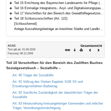
Bereich erweitern
Teil 15 Errichtung des Bayerischen Landesamts für Pflege (Art. 117)
Bereich erweitern
Teil 16 Einmalige Integrations-, Asyl- und Digitalisierungspauschale für Kommunen (Art. 118)
Bereich erweitern
Teil 17 Vorschriften für den Bereich des Gewalthilfegesetzes (Art. 119–121)
Bereich erweitern
Teil 18 Schlussvorschriften (Art. 122)
Bereich erweitern
[Schlussformel]
Anlage Auszahlungsbeträge an kreisfreie Städte und Landkreise
Inhalt
AGSG
Gesamtansicht
Text gilt ab: 01.08.2026
Download
Drucken
Vorheriges
Nächste
Fassung: 08.12.2006
Dokument
Dokume
Teil 10 Vorschriften für den Bereich des Zwölften Buches
Sozialgesetzbuch – Sozialhilfe –
Art. 80 Träger der Sozialhilfe
Art. 81 Vollzug des Vierten Kapitels SGB XII und
Erstattungsverfahren Barbetrag
Art. 82 Sachliche Zuständigkeit der überörtlichen Träger der
Sozialhilfe
Art. 83 Heranziehung kreisangehöriger Gemeinden und örtlicher
Träger, Verordnungsermächtigung