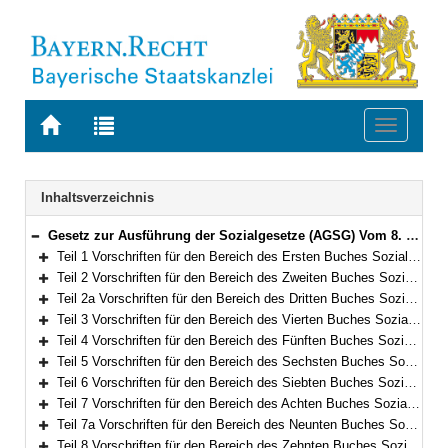
Zur
Zur
Toggle
Startseite
Trefferliste
navigati
von
der
BAYERN.RECHT
letzten
Navigation
Inhaltsverzeichnis
Suche
Gesetz zur Ausführung der Sozialgesetze (AGSG) Vom 8. Dezember 2006 (GVBl. S. 942) BayRS 86-7-A/G (Art. 1–122)
Bereich reduzieren
Teil 1 Vorschriften für den Bereich des Ersten Buches Sozialgesetzbuch – Allgemeiner Teil – (Art. 1)
Bereich erweitern
Teil 2 Vorschriften für den Bereich des Zweiten Buches Sozialgesetzbuch – Grundsicherung für Arbeitsuchende – (Art. 2–3)
Bereich erweitern
Teil 2a Vorschriften für den Bereich des Dritten Buches Sozialgesetzbuch – Arbeitsförderung – (Art. 4–5a)
Bereich erweitern
Teil 3 Vorschriften für den Bereich des Vierten Buches Sozialgesetzbuch – Gemeinsame Vorschriften für die Sozialversicherung – (Art. 6–8)
Bereich erweitern
Teil 4 Vorschriften für den Bereich des Fünften Buches Sozialgesetzbuch – Gesetzliche Krankenversicherung – (Art. 9)
Bereich erweitern
Teil 5 Vorschriften für den Bereich des Sechsten Buches Sozialgesetzbuch – Gesetzliche Rentenversicherung– (Art. 10–10a)
Bereich erweitern
Teil 6 Vorschriften für den Bereich des Siebten Buches Sozialgesetzbuch – Gesetzliche Unfallversicherung – (Art. 11)
Bereich erweitern
Teil 7 Vorschriften für den Bereich des Achten Buches Sozialgesetzbuch – Kinder- und Jugendhilfe – und für weitere Regelungen des Kinder- und Jugendhilferechts (Art. 12–66)
Bereich erweitern
Teil 7a Vorschriften für den Bereich des Neunten Buches Sozialgesetzbuch – Rehabilitation und Teilhabe von Menschen mit Behinderungen – (Art. 66a–66g)
Bereich erweitern
Teil 8 Vorschriften für den Bereich des Zehnten Buches Sozialgesetzbuch – Sozialverwaltungsverfahren und Sozialdatenschutz – (Art. 67)