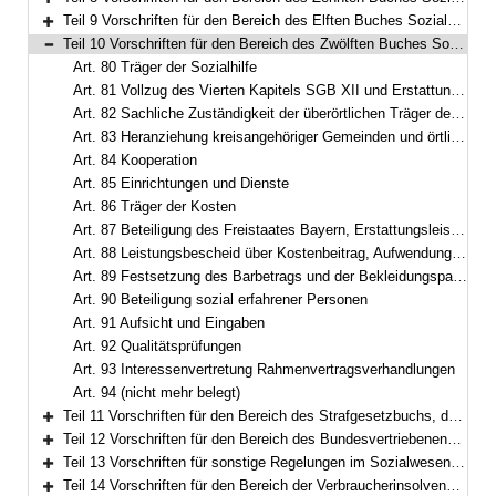
Bereich erweitern
Teil 9 Vorschriften für den Bereich des Elften Buches Sozialgesetzbuch – Soziale Pflegeversicherung – (Art. 68–79)
Bereich erweitern
Teil 10 Vorschriften für den Bereich des Zwölften Buches Sozialgesetzbuch – Sozialhilfe – (Art. 80–94)
Bereich reduzieren
Art. 80 Träger der Sozialhilfe
Art. 81 Vollzug des Vierten Kapitels SGB XII und Erstattungsverfahren Barbetrag
Art. 82 Sachliche Zuständigkeit der überörtlichen Träger der Sozialhilfe
Art. 83 Heranziehung kreisangehöriger Gemeinden und örtlicher Träger, Verordnungsermächtigung
Art. 84 Kooperation
Art. 85 Einrichtungen und Dienste
Art. 86 Träger der Kosten
Art. 87 Beteiligung des Freistaates Bayern, Erstattungsleistungen des Bundes
Art. 88 Leistungsbescheid über Kostenbeitrag, Aufwendungs- und Kostenersatz
Art. 89 Festsetzung des Barbetrags und der Bekleidungspauschale
Art. 90 Beteiligung sozial erfahrener Personen
Art. 91 Aufsicht und Eingaben
Art. 92 Qualitätsprüfungen
Art. 93 Interessenvertretung Rahmenvertragsverhandlungen
Art. 94 (nicht mehr belegt)
Teil 11 Vorschriften für den Bereich des Strafgesetzbuchs, der Strafprozessordnung und des Betäubungsmittelgesetzes (Art. 95–97)
Bereich erweitern
Teil 12 Vorschriften für den Bereich des Bundesvertriebenengesetzes, des Aufenthaltsgesetzes und der Sozialen Entschädigung (Art. 98–108)
Bereich erweitern
Teil 13 Vorschriften für sonstige Regelungen im Sozialwesen (Art. 109–111b)
Bereich erweitern
Teil 14 Vorschriften für den Bereich der Verbraucherinsolvenz nach der Insolvenzordnung (Art. 112–116)