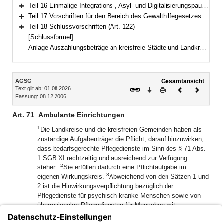
Bereich erweitern
Teil 16 Einmalige Integrations-, Asyl- und Digitalisierungspauschale für Kommunen (Art. 118)
Bereich erweitern
Teil 17 Vorschriften für den Bereich des Gewalthilfegesetzes (Art. 119–121)
Bereich erweitern
Teil 18 Schlussvorschriften (Art. 122)
Bereich erweitern
[Schlussformel]
Anlage Auszahlungsbeträge an kreisfreie Städte und Landkreise
Inhalt
AGSG
Gesamtansicht
Text gilt ab: 01.08.2026
Download
Drucken
Vorheriges
Nächste
Fassung: 08.12.2006
Dokument
Dokume
Art. 71
Ambulante Einrichtungen
1
Die Landkreise und die kreisfreien Gemeinden haben als
zuständige Aufgabenträger die Pflicht, darauf hinzuwirken,
dass bedarfsgerechte Pflegedienste im Sinn des § 71 Abs.
1 SGB XI rechtzeitig und ausreichend zur Verfügung
2
stehen.
Sie erfüllen dadurch eine Pflichtaufgabe im
3
eigenen Wirkungskreis.
Abweichend von den Sätzen 1 und
2 ist die Hinwirkungsverpflichtung bezüglich der
Pflegedienste für psychisch kranke Menschen sowie von
überregionalen Pflegediensten für Menschen mit
Behinderung, deren Tätigkeit mindestens den Bereich einer