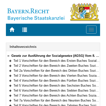
Zur
Zur
Toggle
Startseite
Trefferliste
navigati
von
der
BAYERN.RECHT
letzten
Navigation
Inhaltsverzeichnis
Suche
Gesetz zur Ausführung der Sozialgesetze (AGSG) Vom 8. Dezember 2006 (GVBl. S. 942) BayRS 86-7-A/G (Art. 1–122)
Bereich reduzieren
Teil 1 Vorschriften für den Bereich des Ersten Buches Sozialgesetzbuch – Allgemeiner Teil – (Art. 1)
Bereich erweitern
Teil 2 Vorschriften für den Bereich des Zweiten Buches Sozialgesetzbuch – Grundsicherung für Arbeitsuchende – (Art. 2–3)
Bereich erweitern
Teil 2a Vorschriften für den Bereich des Dritten Buches Sozialgesetzbuch – Arbeitsförderung – (Art. 4–5a)
Bereich erweitern
Teil 3 Vorschriften für den Bereich des Vierten Buches Sozialgesetzbuch – Gemeinsame Vorschriften für die Sozialversicherung – (Art. 6–8)
Bereich erweitern
Teil 4 Vorschriften für den Bereich des Fünften Buches Sozialgesetzbuch – Gesetzliche Krankenversicherung – (Art. 9)
Bereich erweitern
Teil 5 Vorschriften für den Bereich des Sechsten Buches Sozialgesetzbuch – Gesetzliche Rentenversicherung– (Art. 10–10a)
Bereich erweitern
Teil 6 Vorschriften für den Bereich des Siebten Buches Sozialgesetzbuch – Gesetzliche Unfallversicherung – (Art. 11)
Bereich erweitern
Teil 7 Vorschriften für den Bereich des Achten Buches Sozialgesetzbuch – Kinder- und Jugendhilfe – und für weitere Regelungen des Kinder- und Jugendhilferechts (Art. 12–66)
Bereich erweitern
Teil 7a Vorschriften für den Bereich des Neunten Buches Sozialgesetzbuch – Rehabilitation und Teilhabe von Menschen mit Behinderungen – (Art. 66a–66g)
Bereich erweitern
Teil 8 Vorschriften für den Bereich des Zehnten Buches Sozialgesetzbuch – Sozialverwaltungsverfahren und Sozialdatenschutz – (Art. 67)