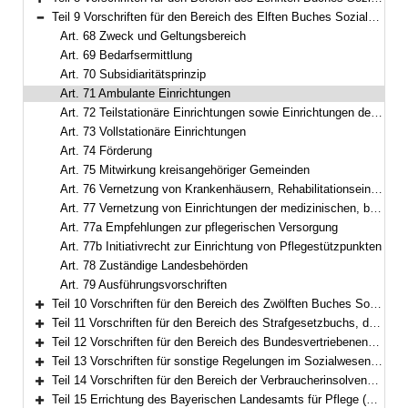
Bereich erweitern
Teil 9 Vorschriften für den Bereich des Elften Buches Sozialgesetzbuch – Soziale Pflegeversicherung – (Art. 68–79)
Bereich reduzieren
Art. 68 Zweck und Geltungsbereich
Art. 69 Bedarfsermittlung
Art. 70 Subsidiaritätsprinzip
Art. 71 Ambulante Einrichtungen
Art. 72 Teilstationäre Einrichtungen sowie Einrichtungen der Kurzzeitpflege
Art. 73 Vollstationäre Einrichtungen
Art. 74 Förderung
Art. 75 Mitwirkung kreisangehöriger Gemeinden
Art. 76 Vernetzung von Krankenhäusern, Rehabilitationseinrichtungen und Pflegeeinrichtungen
Art. 77 Vernetzung von Einrichtungen der medizinischen, beruflichen und allgemeinen sozialen Rehabilitation für Menschen mit einer körperlichen, geistigen und seelischen Behinderung und Pflegeeinrichtungen
Art. 77a Empfehlungen zur pflegerischen Versorgung
Art. 77b Initiativrecht zur Einrichtung von Pflegestützpunkten
Art. 78 Zuständige Landesbehörden
Art. 79 Ausführungsvorschriften
Teil 10 Vorschriften für den Bereich des Zwölften Buches Sozialgesetzbuch – Sozialhilfe – (Art. 80–94)
Bereich erweitern
Teil 11 Vorschriften für den Bereich des Strafgesetzbuchs, der Strafprozessordnung und des Betäubungsmittelgesetzes (Art. 95–97)
Bereich erweitern
Teil 12 Vorschriften für den Bereich des Bundesvertriebenengesetzes, des Aufenthaltsgesetzes und der Sozialen Entschädigung (Art. 98–108)
Bereich erweitern
Teil 13 Vorschriften für sonstige Regelungen im Sozialwesen (Art. 109–111b)
Bereich erweitern
Teil 14 Vorschriften für den Bereich der Verbraucherinsolvenz nach der Insolvenzordnung (Art. 112–116)
Bereich erweitern
Teil 15 Errichtung des Bayerischen Landesamts für Pflege (Art. 117)